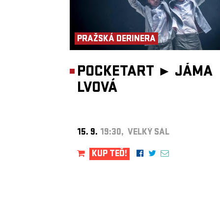
PRAŽSKÁ DERINERA
POCKETART ►
JÁMA
LVOVÁ
15. 9.
19:30, VELKÝ SÁL
KUP TEĎ!