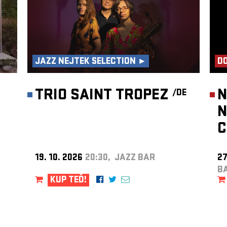
JAZZ NEJTEK SELECTION ►
DO
TRIO SAINT TROPEZ
N
/DE
N
C
19. 10. 2026
20:30, JAZZ BAR
27
B
KUP TEĎ!