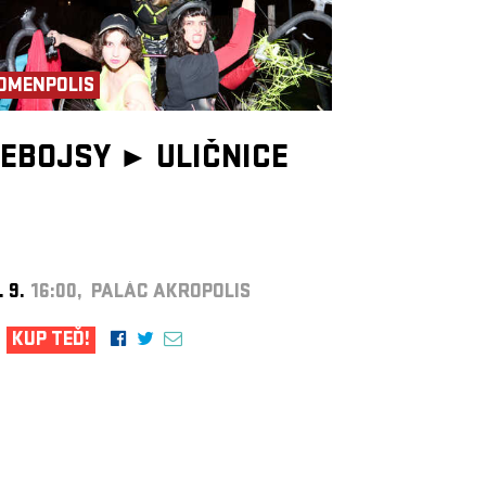
OMENPOLIS
EBOJSY ►
ULIČNICE
. 9.
16:00, PALÁC AKROPOLIS
KUP TEĎ!