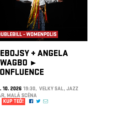
UBLEBILL - WOMENPOLIS
EBOJSY
+
ANGELA
WAGBO ►
ONFLUENCE
. 10. 2026
19:30, VELKÝ SÁL, JAZZ
AR, MALÁ SCÉNA
KUP TEĎ!