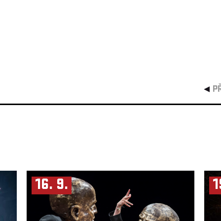
P
16. 9.
1