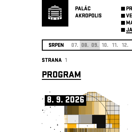
PALÁC
P
AKROPOLIS
VE
M
JA
SRPEN
07.
08.
09.
10.
11.
12.
STRANA
1
PROGRAM
8. 9. 2026