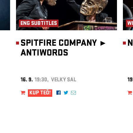
ENG SUBTITLES
W
SPITFIRE COMPANY ►
N
ANTIWORDS
16. 9.
19:30, VELKÝ SÁL
19
KUP TEĎ!