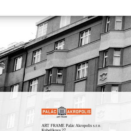
ART FRAME Palác Akropolis s.r.o.
Kubelíkova 27