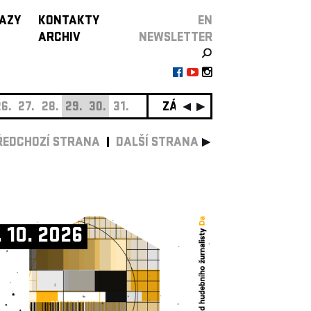
AZY
KONTAKTY
EN
ARCHIV
NEWSLETTER
6.
27.
28.
29.
30.
31.
ZÁŘÍ
01.
02.
03.
04.
0
ŘEDCHOZÍ STRANA
DALŠÍ STRANA
. 10. 2026