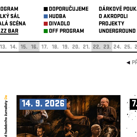
ROGRAM
DOPORUČUJEME
DÁRKOVÉ POUK
LKÝ SÁL
HUDBA
O AKROPOLI
ALÁ SCÉNA
DIVADLO
PROJEKTY
ZZ BAR
OFF PROGRAM
UNDERGROUND
13.
14.
15.
16.
17.
18.
19.
20.
21.
22.
23.
24.
25.
2
P
14. 9. 2026
7