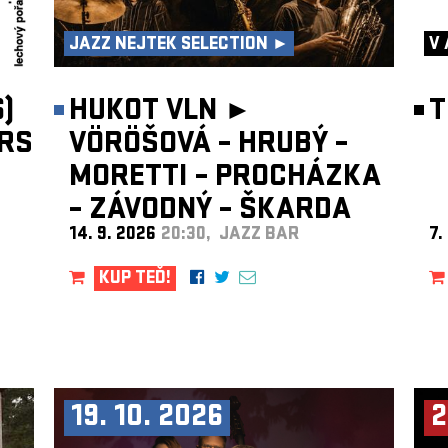
JAZZ NEJTEK SELECTION ►
V 
)
HUKOT VLN ►
T
RS
VÖRÖŠOVÁ – HRUBÝ –
MORETTI – PROCHÁZKA
– ZÁVODNÝ – ŠKARDA
14. 9. 2026
20:30, JAZZ BAR
7.
KUP TEĎ!
19. 10. 2026
2