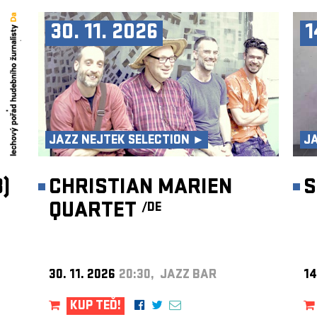
30. 11. 2026
1
JAZZ NEJTEK SELECTION ►
J
)
CHRISTIAN MARIEN
S
QUARTET
/DE
30. 11. 2026
20:30, JAZZ BAR
14
KUP TEĎ!