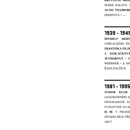
BŘETISLAV HRS
MARIE HALOVÁ 
ALOIS ŠNAJBER
EBERTOVÁ
+ ...
1939 - 19
DIVADLO AKRO
UMĚLECKÉHO ŘE
FRANTIŠKA FIL
J. SEDLÁČKOV
JETMAROVÁ
+
J
VOJTOVÁ
+
J. 
ŘADA DALŠÍCH.
1981 - 199
JUNIOR KLUB 
LEGENDÁRNÍHO K
PROGRAMOVÉ NÁ
FUNGOVÁNÍ NA A
85 98
. V PROJ
DIVADELNÍCH PŘ
AKCÍ.