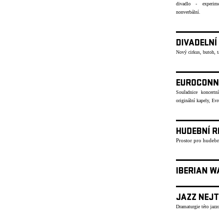
divadlo - experime
nonverbální.
DIVADELNÍ
Nový cirkus, butoh, 
EUROCONN
Souřadnice koncertn
originální kapely, Ev
HUDEBNÍ R
Prostor pro hudebn
IBERIAN W
JAZZ NEJT
Dramaturgie této jazzo