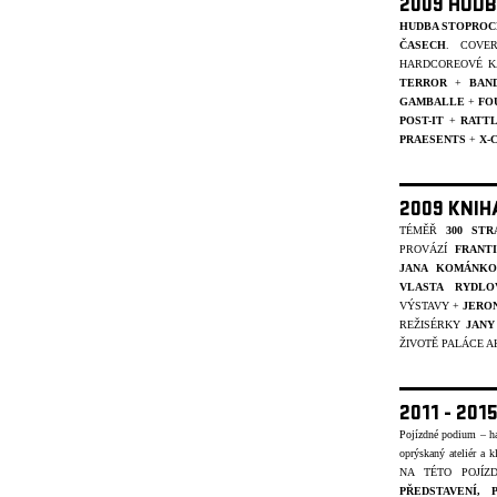
2009 HUDB
HUDBA STOPROC
ČASECH
. COVE
HARDCOREOVÉ K
TERROR
+
BAN
GAMBALLE
+
FO
POST-IT
+
RATT
PRAESENTS
+
X-
2009 KNIH
TÉMĚŘ
300 STR
PROVÁZÍ
FRANT
JANA KOMÁNKO
VLASTA RYDLO
VÝSTAVY +
JERO
REŽISÉRKY
JANY
ŽIVOTĚ PALÁCE A
2011 - 20
Pojízdné podium – ha
oprýskaný ateliér a k
NA TÉTO POJÍ
PŘEDSTAVENÍ,