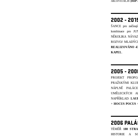
AKTIVITÁCH (
HIP
2002 - 201
ŠANCE pro začínajíc
kombinace pro J
NĚKOLIKA NÁVA
ROZVOJ MLADÝCH
REALIZOVÁNO 4
KAPEL
.
2005 - 20
PROJEKT PROP
PRAŽSKÝMI KLU
NÁPLNĚ PALÁC
UMĚLECKÝCH A
NAPŘÍKLAD:
LAU
+
HOCUS POCUS
2006 PALÁ
TÉMĚŘ
180 STR
HISTORIE A S