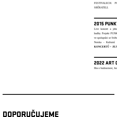
FESTIVALECH.
SBĚRATELI.
2015 PUNK
Live koncert a jeh
hudby.
Projekt PUNK
ve spolupráci se Stif
Norska - Kulturn
KONCERTŮ
+
JEJ
2022 ART 
Hra o budoucnost, hra
DOPORUČUJEME