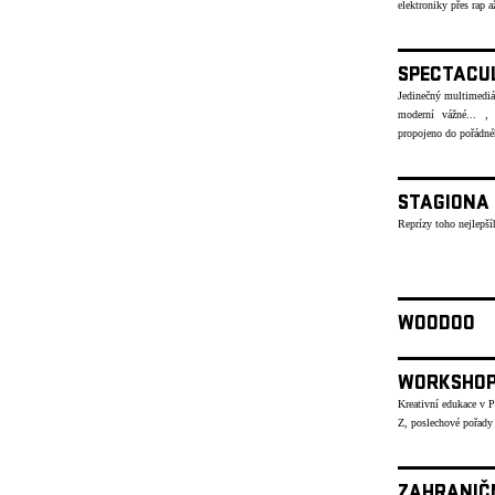
elektroniky přes rap
SPECTACU
Jedinečný multimediáln
moderní vážné... , 
propojeno do pořád
STAGIONA
Reprízy toho nejlepší
WOODOO
WORKSHO
Kreativní edukace v 
Z, poslechové pořady
ZAHRANIČ