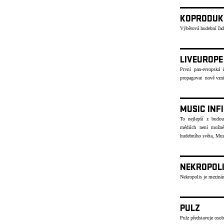
KOPRODUK
Výběrová hudební řad
LIVEUROPE
První pan-evropská i
propagovat nově vzni
MUSIC INF
To nejlepší z budou
médiích není možné
hudebního světa, Musi
NEKROPOL
Nekropolis je mezinár
PULZ
Pulz představuje osob