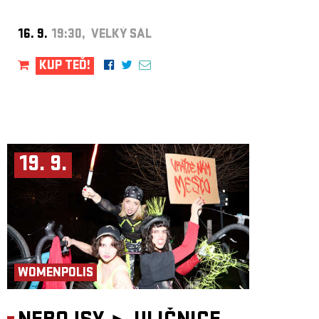
16. 9.
19:30, VELKÝ SÁL
KUP TEĎ!
19. 9.
WOMENPOLIS