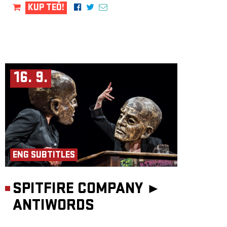
KUP TEĎ!
16. 9.
ENG SUBTITLES
SPITFIRE COMPANY ►
ANTIWORDS