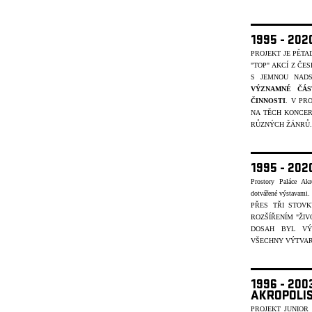
1995 - 20
PROJEKT JE PĚT
"TOP" AKCÍ Z ČE
S JEMNOU NADS
VÝZNAMNÉ ČÁS
ČINNOSTI
. V PR
NA TĚCH KONCER
R
ŮZNÝCH ŽÁNR
Ů.
1995 - 202
Prostory Paláce Akr
dotvářené výstavami
PŘES TŘI STOV
ROZŠÍŘENÍM "ŽIV
DOSAH BYL VÝ
VŠECHNY VÝTVARN
1996 - 20
AKROPOLI
PROJEKT JUNIOR