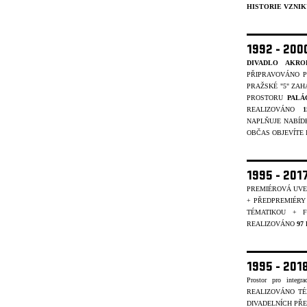
HISTORIE VZNIK
1992 - 20
DIVADLO AKRO
PŘIPRAVOVÁNO P
PRAŽSKÉ "5" ZAH
PROSTORU
PALÁ
REALIZOVÁNO
NAPLŇUJE NABÍD
OBČAS OBJEVÍTE I 
1995 - 201
PREMIÉROVÁ UVE
+ PŘEDPREMIÉRY
TÉMATIKOU + 
REALIZOVÁNO
97
1995 - 20
Prostor pro integr
REALIZOVÁNO T
DIVADELNÍCH PŘE