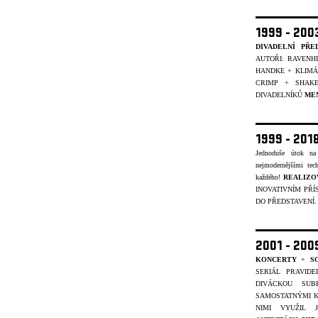
1999 - 20
DIVADELNÍ PŘE
AUTOŘI: RAVENH
HANDKE + KLIMÁČ
CRIMP + SHAK
DIVADELNÍKŮ
ME
1999 - 201
Jednoduše útok na
nejmodernějšími tec
každého!
REALIZO
INOVATIVNÍM PŘÍ
DO PŘEDSTAVENÍ
2001 - 20
KONCERTY
+
S
SERIÁL PRAVID
DIVÁCKOU SUB
SAMOSTATNÝMI K
NIMI VYUŽIL 