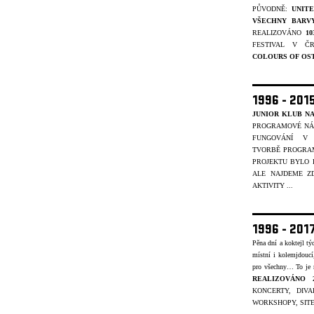
PŮVODNĚ:
UNIT
VŠECHNY BARV
REALIZOVÁNO
1
FESTIVAL V Č
COLOURS OF OS
1996 - 201
JUNIOR KLUB NA
PROGRAMOVÉ NÁP
FUNGOVÁNÍ V 
TVORBĚ
PROGRAM
PROJEKTU BYLO
ALE NAJDEME ZD
AKTIVITY ...
1996 - 201
Pěna dní a koktejl t
místní i kolemjdouc
pro všechny… To je
REALIZOVÁNO 
KONCERTY, DIVA
WORKSHOPY, SITE-