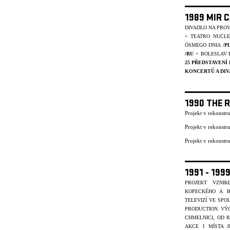
1989 MIR 
DIVADLO NA PRO
+ TEATRO NUCL
ÓSMEGO DNIA
/P
/RU
+ BOLESLAV 
25 PŘEDSTAVENÍ
KONCERTŮ A DIV
1990 THE 
Projekt v rekonst
Projekt v rekonst
Projekt v rekonst
1991 - 19
PROJEKT VZNI
KOPECKÉHO A B
TELEVIZÍ VE SP
PRODUCTION. VÝC
CHMELNICI, OD R
AKCE I MÍSTA J