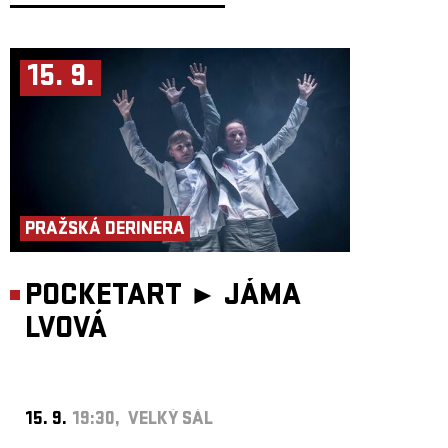
15. 9.
PRAŽSKÁ DERINERA
POCKETART ►
JÁMA
LVOVÁ
15. 9.
19:30, VELKÝ SÁL