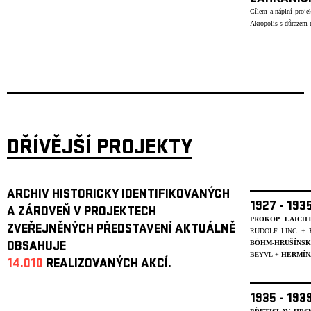
Cílem a náplní projek
Akropolis s důrazem n
DŘÍVĚJŠÍ PROJEKTY
ARCHIV HISTORICKY IDENTIFIKOVANÝCH
1927 - 19
A ZÁROVEŇ V PROJEKTECH
PROKOP LAICH
ZVEŘEJNĚNÝCH PŘEDSTAVENÍ AKTUÁLNĚ
RUDOLF LINC +
BÖHM-HRUŠÍNS
OBSAHUJE
BEYVL
+
HERMÍN
14.010
REALIZOVANÝCH AKCÍ.
1935 - 19