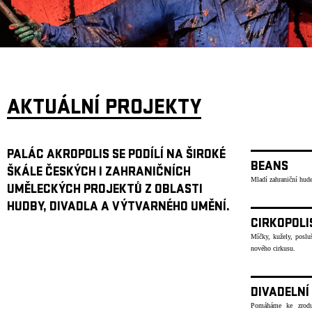
ARCHIV
NEWSLETT
AKTUÁLNÍ PROJEKTY
PALÁC AKROPOLIS SE PODÍLÍ NA ŠIROKÉ
BEANS
ŠKÁLE ČESKÝCH I ZAHRANIČNÍCH
Mladí zahraniční hude
UMĚLECKÝCH PROJEKTŮ Z OBLASTI
HUDBY, DIVADLA A VÝTVARNÉHO UMĚNÍ.
CIRKOPOLI
Míčky, kužely, poslu
nového cirkusu.
DIVADELNÍ
Pomáháme ke zrodu