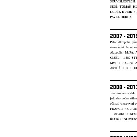
SOUVISLOSTECH.
SEDÍ:
TOMÁŠ K
LUDĚK KUBÍK
+
PAVEL HURDA
.
2007 - 20
Palác Akropolis pů
staromódně hmotném
Akropolis:
MaPA
. A
ČÍSEL - 1.380 S
MM
. HUDEBNÍ A
AKTUÁLNÍ KULTUR
2008 - 20
Jste duší cestovatel
jediného večera stihn
očima i chuťovými p
FRANCIE + GUATE
+ MEXIKO + NĚ
ŘECKO + SLOVENS