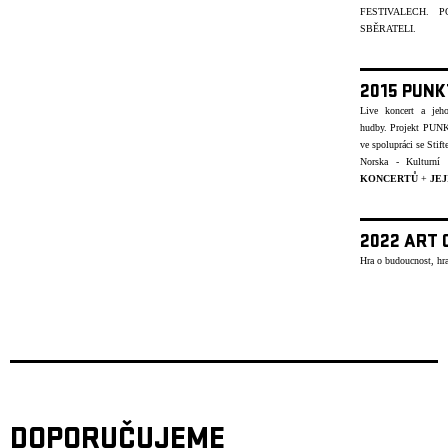
FESTIVALECH.
SBĚRATELI.
2015 PUNK
Live koncert a jeh
hudby.
Projekt PUNK
ve spolupráci se Stif
Norska - Kulturn
KONCERTŮ
+
JEJ
2022 ART 
Hra o budoucnost, hra
DOPORUČUJEME