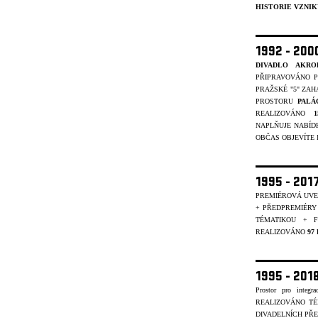
HISTORIE VZNIK
1992 - 20
DIVADLO AKRO
PŘIPRAVOVÁNO P
PRAŽSKÉ "5" ZAH
PROSTORU
PALÁ
REALIZOVÁNO
NAPLŇUJE NABÍD
OBČAS OBJEVÍTE I 
1995 - 201
PREMIÉROVÁ UVE
+ PŘEDPREMIÉRY
TÉMATIKOU + 
REALIZOVÁNO
97
1995 - 20
Prostor pro integr
REALIZOVÁNO T
DIVADELNÍCH PŘE