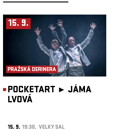
15. 9.
PRAŽSKÁ DERINERA
POCKETART ►
JÁMA
LVOVÁ
15. 9.
19:30, VELKÝ SÁL