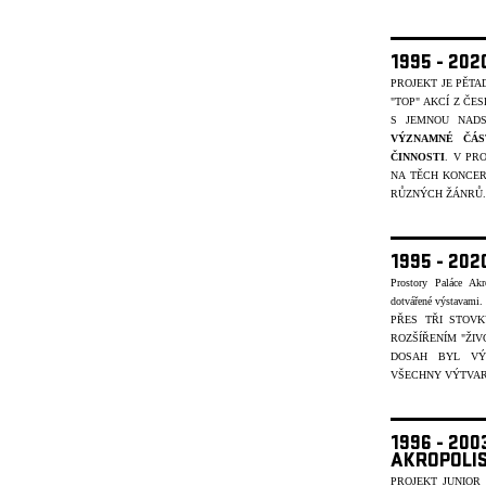
1995 - 20
PROJEKT JE PĚT
"TOP" AKCÍ Z ČE
S JEMNOU NADS
VÝZNAMNÉ ČÁS
ČINNOSTI
. V PR
NA TĚCH KONCER
R
ŮZNÝCH ŽÁNR
Ů.
1995 - 202
Prostory Paláce Akr
dotvářené výstavami
PŘES TŘI STOV
ROZŠÍŘENÍM "ŽIV
DOSAH BYL VÝ
VŠECHNY VÝTVARN
1996 - 20
AKROPOLI
PROJEKT JUNIOR