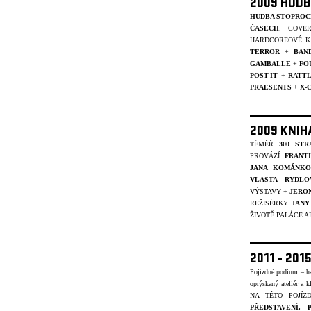
2009 HUDB
HUDBA STOPROC
ČASECH
. COVE
HARDCOREOVÉ K
TERROR
+
BAN
GAMBALLE
+
FO
POST-IT
+
RATT
PRAESENTS
+
X-
2009 KNIH
TÉMĚŘ
300 STR
PROVÁZÍ
FRANT
JANA KOMÁNKO
VLASTA RYDLO
VÝSTAVY +
JERO
REŽISÉRKY
JANY
ŽIVOTĚ PALÁCE A
2011 - 20
Pojízdné podium – ha
oprýskaný ateliér a k
NA TÉTO POJÍ
PŘEDSTAVENÍ,