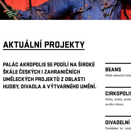
ARCHIV
NEWSLETT
AKTUÁLNÍ PROJEKTY
PALÁC AKROPOLIS SE PODÍLÍ NA ŠIROKÉ
BEANS
ŠKÁLE ČESKÝCH I ZAHRANIČNÍCH
Mladí zahraniční hude
UMĚLECKÝCH PROJEKTŮ Z OBLASTI
HUDBY, DIVADLA A VÝTVARNÉHO UMĚNÍ.
CIRKOPOLI
Míčky, kužely, poslu
nového cirkusu.
DIVADELNÍ
Pomáháme ke zrodu