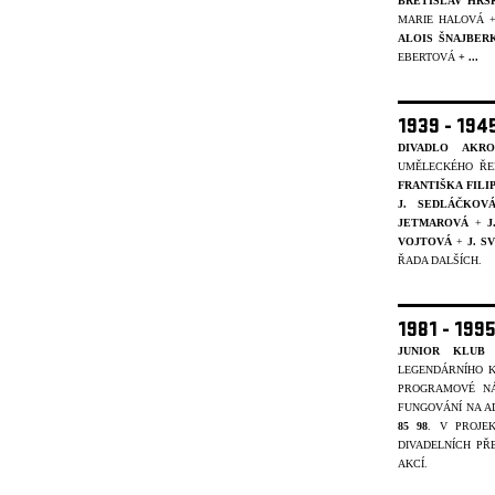
BŘETISLAV HRS
MARIE HALOVÁ 
ALOIS ŠNAJBER
EBERTOVÁ
+ ...
1939 - 19
DIVADLO AKRO
UMĚLECKÉHO ŘE
FRANTIŠKA FIL
J. SEDLÁČKOV
JETMAROVÁ
+
J
VOJTOVÁ
+
J. 
ŘADA DALŠÍCH.
1981 - 199
JUNIOR KLUB 
LEGENDÁRNÍHO K
PROGRAMOVÉ NÁ
FUNGOVÁNÍ NA A
85 98
. V PROJ
DIVADELNÍCH PŘ
AKCÍ.