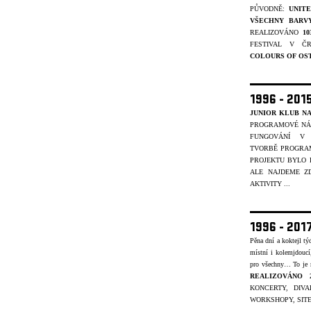
PŮVODNĚ:
UNIT
VŠECHNY BARV
REALIZOVÁNO
1
FESTIVAL V Č
COLOURS OF OS
1996 - 201
JUNIOR KLUB NA
PROGRAMOVÉ NÁP
FUNGOVÁNÍ V 
TVORBĚ
PROGRAM
PROJEKTU BYLO
ALE NAJDEME ZD
AKTIVITY ...
1996 - 201
Pěna dní a koktejl t
místní i kolemjdouc
pro všechny… To je
REALIZOVÁNO 
KONCERTY, DIVA
WORKSHOPY, SITE-