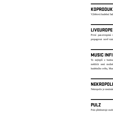
KOPRODUK
Výběrová hudební řad
LIVEUROPE
První pan-evropská i
propagovat nově vzni
MUSIC INF
To nejlepší z budou
médiích není možné
hudebního světa, Musi
NEKROPOL
Nekropolis je mezinár
PULZ
Pulz představuje osob