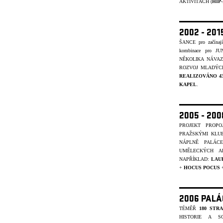
AKTIVITÁCH (
HIP
2002 - 201
ŠANCE pro začínajíc
kombinace pro J
NĚKOLIKA NÁVA
ROZVOJ MLADÝCH
REALIZOVÁNO 4
KAPEL
.
2005 - 20
PROJEKT PROP
PRAŽSKÝMI KLU
NÁPLNĚ PALÁC
UMĚLECKÝCH A
NAPŘÍKLAD:
LAU
+
HOCUS POCUS
2006 PALÁ
TÉMĚŘ
180 STR
HISTORIE A S