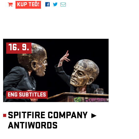
KUP TEĎ!
16. 9.
ENG SUBTITLES
SPITFIRE COMPANY ►
ANTIWORDS