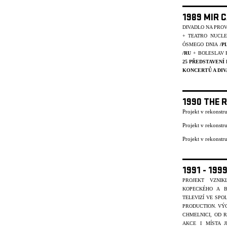
1989 MIR 
DIVADLO NA PRO
+ TEATRO NUCL
ÓSMEGO DNIA
/P
/RU
+ BOLESLAV 
25 PŘEDSTAVENÍ
KONCERTŮ A DIV
1990 THE 
Projekt v rekonst
Projekt v rekonst
Projekt v rekonst
1991 - 19
PROJEKT VZNI
KOPECKÉHO A B
TELEVIZÍ VE SP
PRODUCTION. VÝC
CHMELNICI, OD R
AKCE I MÍSTA J