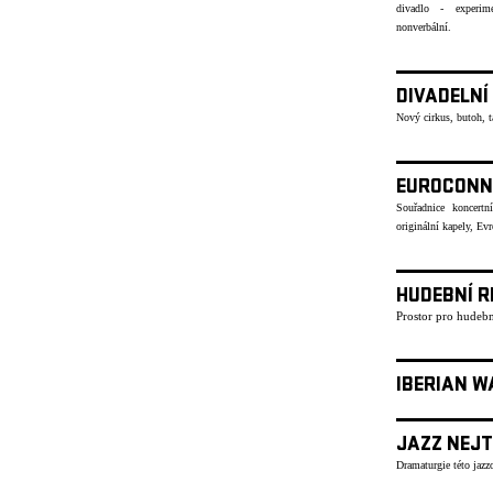
divadlo - experime
nonverbální.
DIVADELNÍ
Nový cirkus, butoh, 
EUROCONN
Souřadnice koncertn
originální kapely, Ev
HUDEBNÍ R
Prostor pro hudebn
IBERIAN W
JAZZ NEJT
Dramaturgie této jazzo