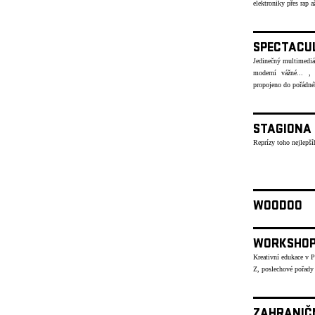
elektroniky přes rap
SPECTACU
Jedinečný multimediáln
moderní vážné... , 
propojeno do pořád
STAGIONA
Reprízy toho nejlepší
WOODOO
WORKSHO
Kreativní edukace v 
Z, poslechové pořady
ZAHRANIČ