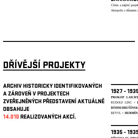
Cílem a náplní projek
Akropolis s důrazem n
DŘÍVĚJŠÍ PROJEKTY
ARCHIV HISTORICKY IDENTIFIKOVANÝCH
1927 - 19
A ZÁROVEŇ V PROJEKTECH
PROKOP LAICH
ZVEŘEJNĚNÝCH PŘEDSTAVENÍ AKTUÁLNĚ
RUDOLF LINC +
BÖHM-HRUŠÍNS
OBSAHUJE
BEYVL
+
HERMÍN
14.010
REALIZOVANÝCH AKCÍ.
1935 - 19