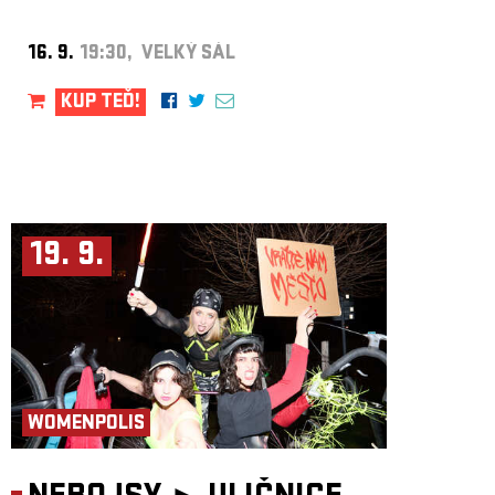
16. 9.
19:30, VELKÝ SÁL
KUP TEĎ!
19. 9.
WOMENPOLIS