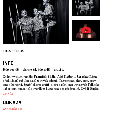
ARCHIV
NEWSLETT
TROS SKETOS
INFO
Kdo neviděl – darmo žil, kdo viděl – vrací se
Známí výtvarní umělci
František Skála
,
Aleš Najbrt
a
Jaroslav Róna
předkládají publiku další ze svých talentů. Pantomima, sket, step, zpěv,
tanec, herectví. Smršť choreografií, skečů a písní inspirovaných Felliniho
kabaretem, pracující s vyzrálým humorem bez předsudků. Uvádí
Ondřej
Cihlář
.
číst více
Pořádá
Rachot Production
.
ODKAZY
www.rachot.cz