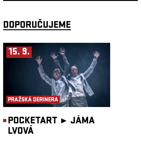
DOPORUČUJEME
15. 9.
PRAŽSKÁ DERINERA
POCKETART ►
JÁMA
LVOVÁ