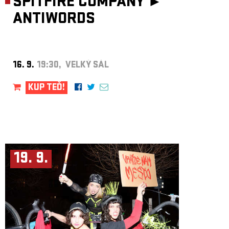
SPITFIRE COMPANY ►
ANTIWORDS
16. 9.
19:30, VELKÝ SÁL
KUP TEĎ!
19. 9.