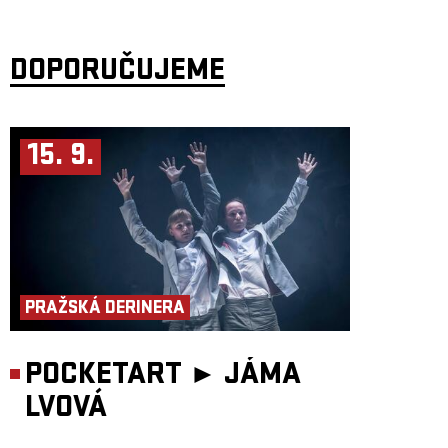
spolupracovat s Thierrym Lemaitrem. Díky koncertování s britskou
soulovou kapelou Hannah Williams & the Tastemakers se seznámil
s Jamesem Grahamem a Adamem Holgatem. Společně se stali součástí
nové kapely ephemerals, kde Wolfgang převzal roli hlavního zpěváka a
DOPORUČUJEME
společně vydali 3 alba Po vystoupení na Glastonbury navázal spolupráci
s francouzskou hip-hopovou legendou GUTS. Pandemie v roce
2020 přiměla Wolfganga začít psát i vlastní písničky a výsledkem je
album Flawed By Design, sbírka velmi osobních skladeb. Album bylo
nahráno v Británii s talentovaným týmem muzikantů a vyšlo v roce
2024 pod labelem Jalapeno Records.
15. 9.
Koncert je uspořádán za podpory Liveurope. První celoevropská
iniciativa podporující koncertní kluby v jejich snaze pořádat koncerty
začínajících evropských umělců. Projekt Liveurope je spolufinancován
programem Evropské unie Kreativní Evropa.
PRAŽSKÁ DERINERA
POCKETART ►
JÁMA
LVOVÁ