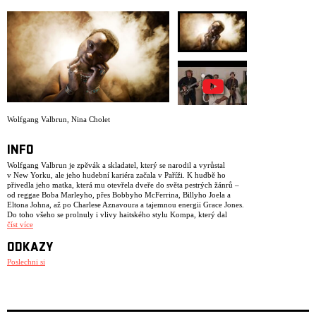
ARCHIV
NEWSLETT
Wolfgang Valbrun
,
Nina Cholet
INFO
Wolfgang Valbrun je zpěvák a skladatel, který se narodil a vyrůstal
v New Yorku, ale jeho hudební kariéra začala v Paříži. K hudbě ho
přivedla jeho matka, která mu otevřela dveře do světa pestrých žánrů –
od reggae Boba Marleyho, přes Bobbyho McFerrina, Billyho Joela a
Eltona Johna, až po Charlese Aznavoura a tajemnou energii Grace Jones.
Do toho všeho se prolnuly i vlivy haitského stylu Kompa, který dal
základ mnoha karibským hudebním žánrům.
číst více
V dětství kvůli rozvodu rodičů často měnil domov a největší zlom nastal,
ODKAZY
když se jako teenager přestěhoval do Paříže. Nové prostředí ho donutilo
opustit vše známé a přizpůsobit se nové kultuře. Právě zde objevil kouzlo
Poslechni si
soulu, jazzu, hip-hopu a brazilské hudby. Umělci jako Erykah Badu, The
Roots, Seu Jorge nebo Gilberto Gil mu otevřeli nové hudební obzory a
hluboce ovlivnili jeho tvorbu. Po střední škole strávil rok ve Venezuele,
kde se nechal unést rytmy salsy, merengue, cumbie a calypsa. Po návratu
do Francie se připojil k funkové kapele Marvellous, kde začal