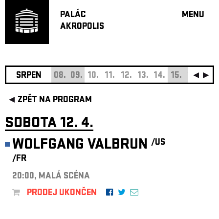
PALÁC
MENU
AKROPOLIS
PROGRA
VELKÝ S
MALÁ S
JAZZ BA
SRPEN
08.
09.
10.
11.
12.
13.
14.
15.
16.
17.
DOPORU
ZPĚT NA PROGRAM
HUDBA
DIVADLO
SOBOTA 12. 4.
OFF PR
WOLFGANG VALBRUN
/US
DÁRKOVÉ 
/FR
O AKROPOL
PROJEKTY
20:00, MALÁ SCÉNA
UNDERGRO
PRODEJ UKONČEN
KONTAKTY