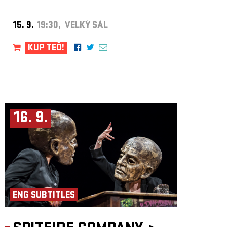
15. 9.
19:30, VELKÝ SÁL
KUP TEĎ!
16. 9.
ENG SUBTITLES