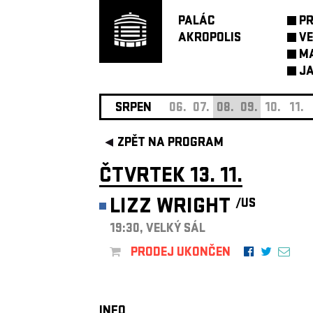
PALÁC
P
AKROPOLIS
VE
M
JA
SRPEN
06.
07.
08.
09.
10.
11.
ZPĚT NA PROGRAM
ČTVRTEK 13. 11.
LIZZ WRIGHT
/US
19:30, VELKÝ SÁL
PRODEJ UKONČEN
INFO