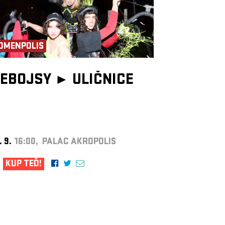
OMENPOLIS
EBOJSY ►
ULIČNICE
. 9.
16:00, PALÁC AKROPOLIS
KUP TEĎ!