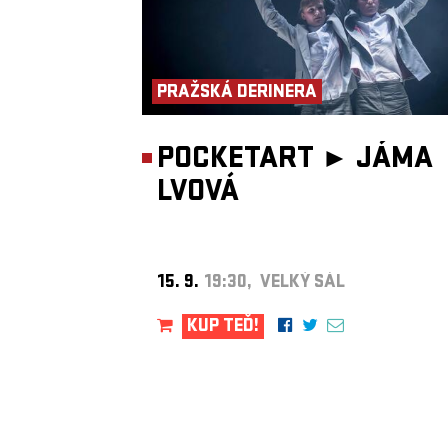
PRAŽSKÁ DERINERA
POCKETART ►
JÁMA
LVOVÁ
15. 9.
19:30, VELKÝ SÁL
KUP TEĎ!