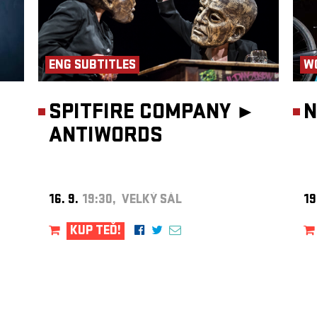
ENG SUBTITLES
W
SPITFIRE COMPANY ►
N
ANTIWORDS
16. 9.
19:30, VELKÝ SÁL
19
KUP TEĎ!