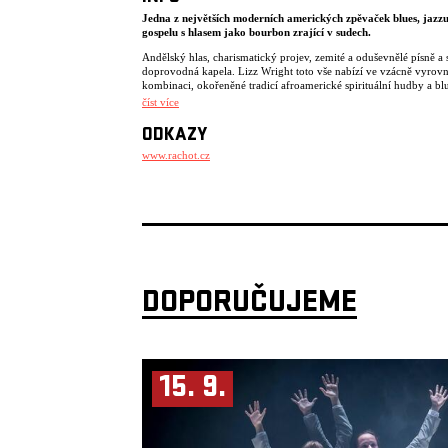
Jedna z největších moderních amerických zpěvaček blues, jazzu
gospelu s hlasem jako bourbon zrající v sudech.
Andělský hlas, charismatický projev, zemité a oduševnělé písně a 
doprovodná kapela. Lizz Wright toto vše nabízí ve vzácně vyrov
kombinaci, okořeněné tradicí afroamerické spirituální hudby a blu
číst více
Narodila se v americké Georgii a vyrůstala v rodině pastora, který 
přivedl ke gospelové hudbě. Na jazzovou scénu vplula s espritem
ODKAZY
vlastním už na začátku tisíciletí, kdy nahrála dodnes obdivovaný 
Salt (2003). S rostoucím podílem autorské tvorby se postupně stál
www.rachot.cz
odhalovala umělecká pravdivost Lizz Wright a prohlubovala její
nenapodobitelná schopnost namíchat originální barvu z hudební p
na které je místo pro gospel, folk, jazz, pop i blues. Do Prahy se v
svým zatím posledním albem Shadow (2024).
Akci pořádá Rachot Production
DOPORUČUJEME
15. 9.