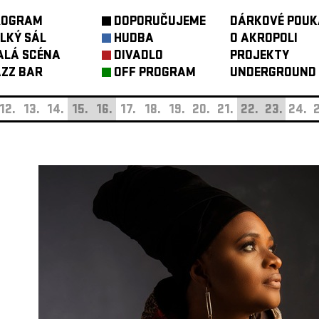
ROGRAM
DOPORUČUJEME
DÁRKOVÉ POUK
LKÝ SÁL
HUDBA
O AKROPOLI
ALÁ SCÉNA
DIVADLO
PROJEKTY
ZZ BAR
OFF PROGRAM
UNDERGROUND
12.
13.
14.
15.
16.
17.
18.
19.
20.
21.
22.
23.
24.
2