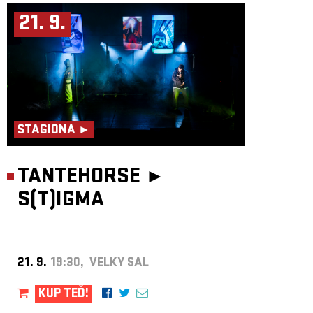
21. 9.
STAGIONA ►
TANTEHORSE ►
S(T)IGMA
21. 9.
19:30, VELKÝ SÁL
KUP TEĎ!