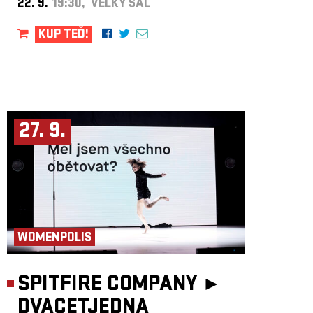
22. 9.
19:30, VELKÝ SÁL
KUP TEĎ!
27. 9.
WOMENPOLIS
SPITFIRE COMPANY ►
DVACETJEDNA