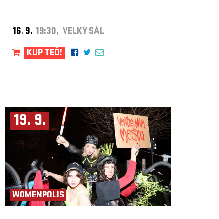
16. 9.
19:30, VELKÝ SÁL
KUP TEĎ!
19. 9.
WOMENPOLIS