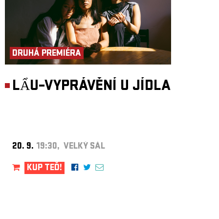
DRUHÁ PREMIÉRA
LẨU–VYPRÁVĚNÍ U JÍDLA
20. 9.
19:30, VELKÝ SÁL
KUP TEĎ!