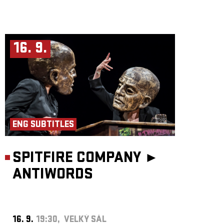
16. 9.
ENG SUBTITLES
SPITFIRE COMPANY ►
ANTIWORDS
16. 9.
19:30, VELKÝ SÁL