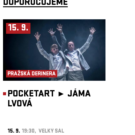
DOPORUČUJEME
15. 9.
PRAŽSKÁ DERINERA
POCKETART ►
JÁMA
LVOVÁ
15. 9.
19:30, VELKÝ SÁL