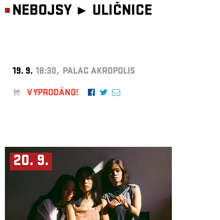
NEBOJSY ►
ULIČNICE
19. 9.
18:30, PALÁC AKROPOLIS
VYPRODÁNO!
20. 9.