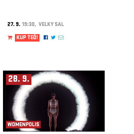
27. 9.
19:30, VELKÝ SÁL
KUP TEĎ!
28. 9.
WOMENPOLIS