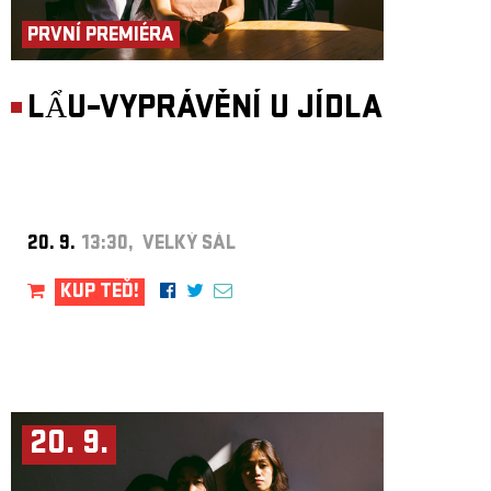
PRVNÍ PREMIÉRA
LẨU–VYPRÁVĚNÍ U JÍDLA
20. 9.
13:30, VELKÝ SÁL
KUP TEĎ!
20. 9.