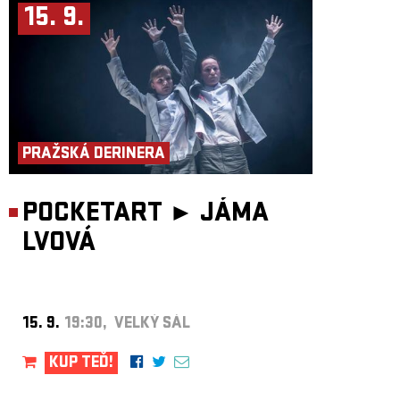
15. 9.
PRAŽSKÁ DERINERA
POCKETART ►
JÁMA
LVOVÁ
15. 9.
19:30, VELKÝ SÁL
KUP TEĎ!