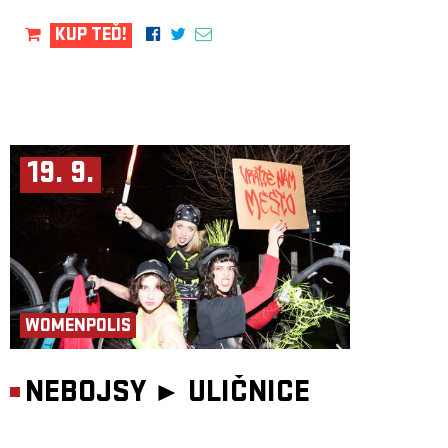
KUP TEĎ!
19. 9.
WOMENPOLIS
NEBOJSY ►
ULIČNICE