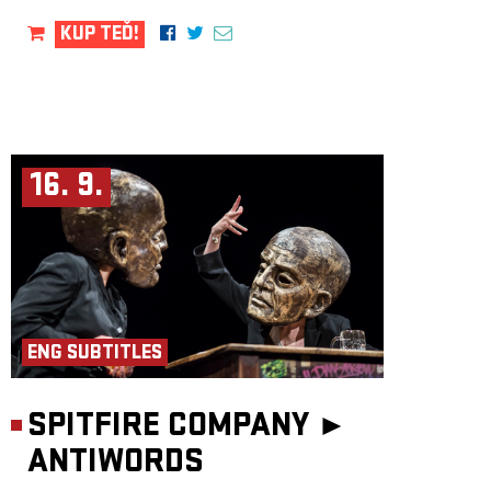
KUP TEĎ!
16. 9.
ENG SUBTITLES
SPITFIRE COMPANY ►
ANTIWORDS