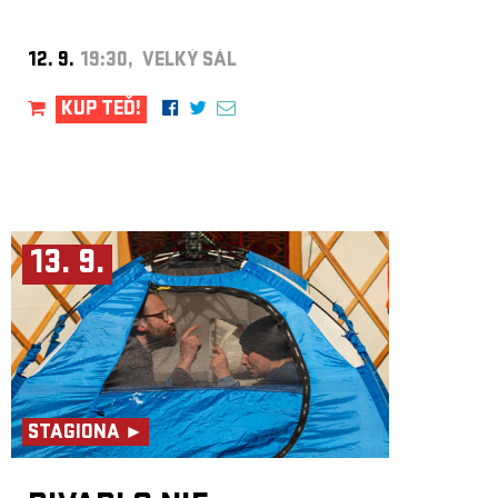
12. 9.
19:30, VELKÝ SÁL
KUP TEĎ!
13. 9.
STAGIONA ►