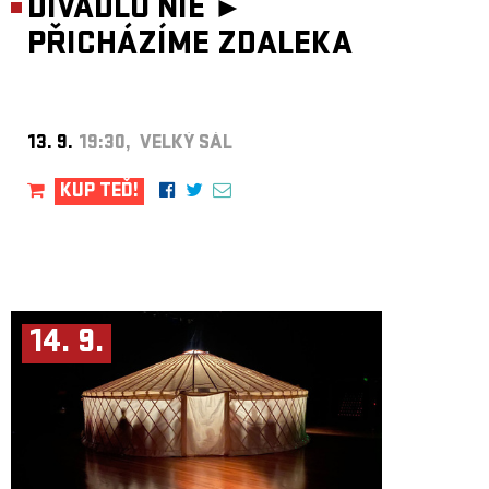
DIVADLO NIE ►
PŘICHÁZÍME ZDALEKA
13. 9.
19:30, VELKÝ SÁL
KUP TEĎ!
14. 9.