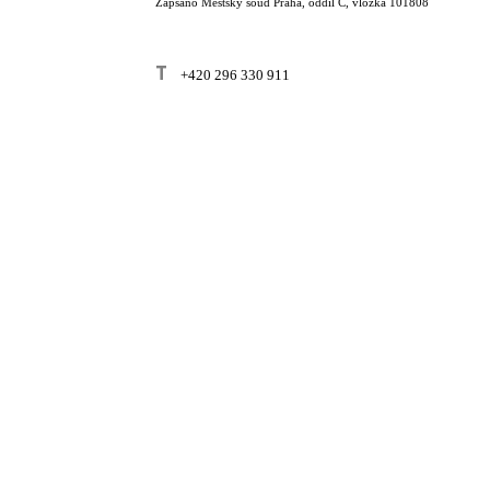
Zapsáno Městský soud Praha, oddíl C, vložka 101808
T
+420 296 330 911