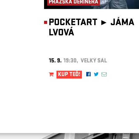
PRAŽSKÁ DERINERA
POCKETART ►
JÁMA
LVOVÁ
15. 9.
19:30, VELKÝ SÁL
KUP TEĎ!