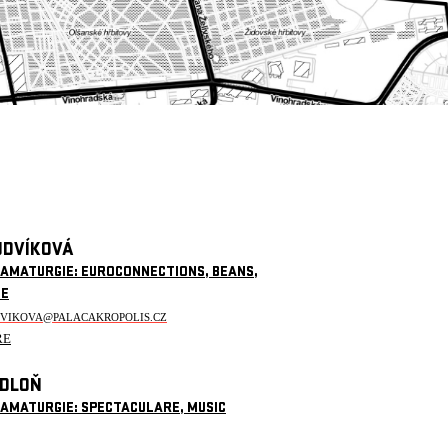
UDVÍKOVÁ
RAMATURGIE: EUROCONNECTIONS, BEANS,
CE
DVIKOVA@PALACAKROPOLIS.CZ
ŘE
EDLOŇ
RAMATURGIE: SPECTACULARE, MUSIC