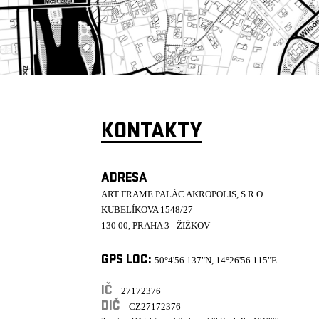
KONTAKTY
ADRESA
ART FRAME PALÁC AKROPOLIS, S.R.O.
KUBELÍKOVA 1548/27
130 00, PRAHA 3 - ŽIŽKOV
GPS LOC:
50°4'56.137"N, 14°26'56.115"E
IČ
27172376
DIČ
CZ27172376