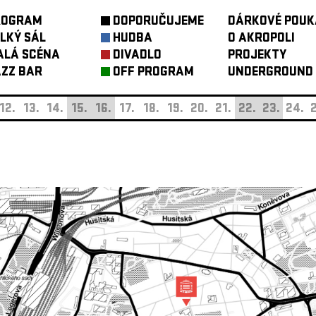
ROGRAM
DOPORUČUJEME
DÁRKOVÉ POUK
LKÝ SÁL
HUDBA
O AKROPOLI
ALÁ SCÉNA
DIVADLO
PROJEKTY
ZZ BAR
OFF PROGRAM
UNDERGROUND
12.
13.
14.
15.
16.
17.
18.
19.
20.
21.
22.
23.
24.
2