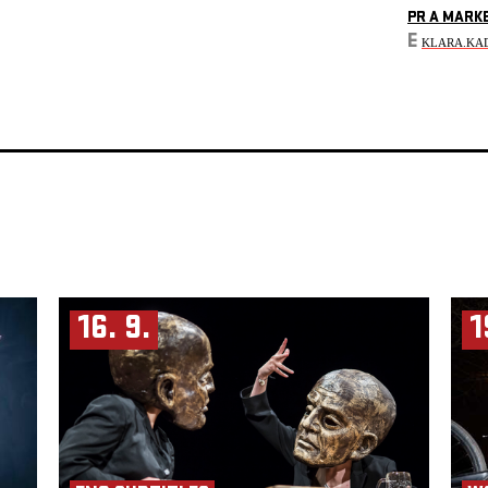
PR A MARK
E
KLARA.KA
16. 9.
1