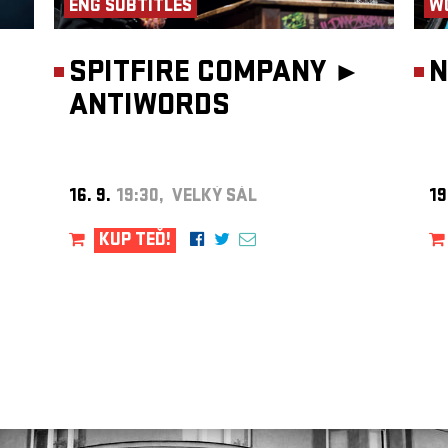
ENG SUBTITLES
W
SPITFIRE COMPANY ►
N
ANTIWORDS
16. 9.
19:30, VELKÝ SÁL
19
KUP TEĎ!