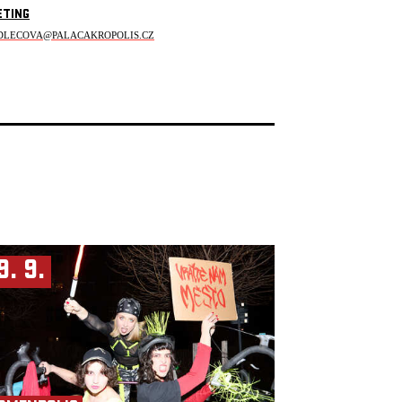
ETING
DLECOVA@PALACAKROPOLIS.CZ
9. 9.