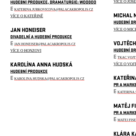
VÍCE O JOS
HUDEBNÍ PRODUKCE, DRAMATURGIE: WOODOO
E
KATERINA.JURKOVICOVA@PALACAKROPOLIS.CZ
MICHAL 
VÍCE O KATEŘINĚ
HUDEBNÍ D
VÍCE O MIC
JAN HONEISER
DIVADELNÍ A HUDEBNÍ PRODUKCE
E
VOJTĚCH
JAN.HONEISER@PALACAKROPOLIS.CZ
VÍCE O HONZOVI
HUDEBNÍ D
E
TKAC.VOJ
VÍCE O VOJ
KAROLÍNA ANNA HUDSKÁ
HUDEBNÍ PRODUKCE
E
KATEŘIN
KAROLINA.HUDSKA@PALACAKROPOLIS.CZ
PR A MARK
E
KATERINA
MATĚJ F
PR A MARK
E
MATEJ.FIS
KLÁRA K