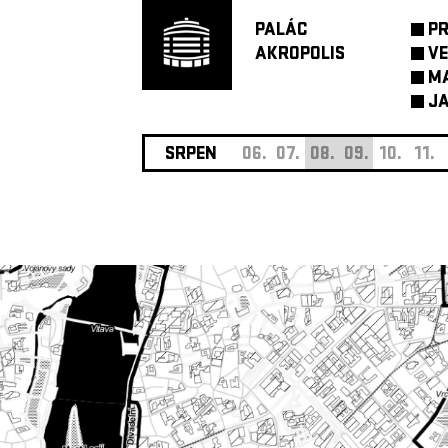
PALÁC
P
AKROPOLIS
VE
M
JA
SRPEN
06.
07.
08.
09.
10.
11.