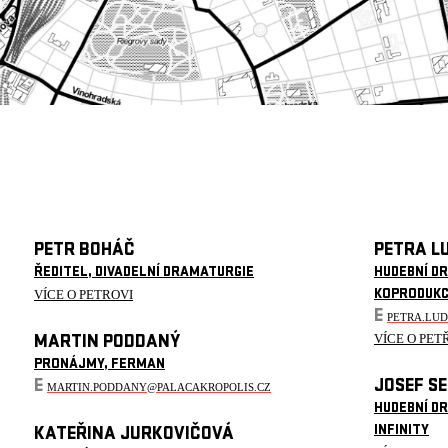
PETR BOHÁČ
PETRA L
ŘEDITEL, DIVADELNÍ DRAMATURGIE
HUDEBNÍ D
VÍCE O PETROVI
KOPRODUK
E
PETRA.LU
VÍCE O PET
MARTIN PODDANÝ
PRONÁJMY, FERMAN
E
JOSEF S
MARTIN.PODDANY@PALACAKROPOLIS.CZ
HUDEBNÍ D
INFINITY
KATEŘINA JURKOVIČOVÁ