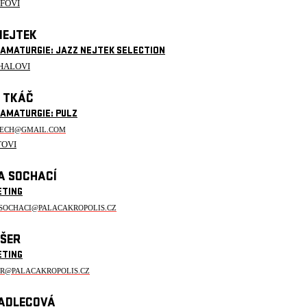
EFOVI
NEJTEK
RAMATURGIE: JAZZ NEJTEK SELECTION
HALOVI
 TKÁČ
RAMATURGIE: PULZ
TECH@GMAIL.COM
TOVI
A SOCHACÍ
ETING
.SOCHACI@PALACAKROPOLIS.CZ
IŠER
ETING
ER@PALACAKROPOLIS.CZ
ADLECOVÁ