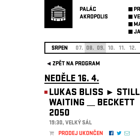
PALÁC
P
AKROPOLIS
VE
M
JA
SRPEN
07.
08.
09.
10.
11.
12.
ZPĚT NA PROGRAM
NEDĚLE 16. 4.
LUKAS BLISS ►
STILL
WAITING __ BECKETT
2050
19:30, VELKÝ SÁL
PRODEJ UKONČEN