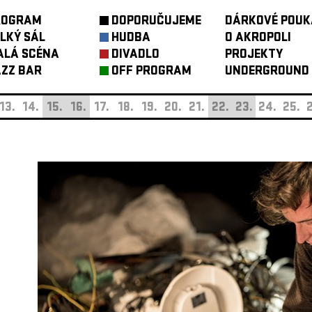
ROGRAM
DOPORUČUJEME
DÁRKOVÉ POUK
LKÝ SÁL
HUDBA
O AKROPOLI
ALÁ SCÉNA
DIVADLO
PROJEKTY
ZZ BAR
OFF PROGRAM
UNDERGROUND
13.
14.
15.
16.
17.
18.
19.
20.
21.
22.
23.
24.
25.
2