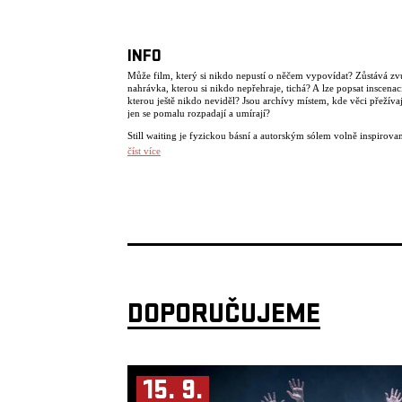
INFO
Může film, který si nikdo nepustí o něčem vypovídat? Zůstává z
nahrávka, kterou si nikdo nepřehraje, tichá? A lze popsat inscenac
kterou ještě nikdo neviděl? Jsou archívy místem, kde věci přežíva
jen se pomalu rozpadají a umírají?
Still waiting je fyzickou básní a autorským sólem volně inspirov
Beckettovskou poetikou a Tichem Johna Cage. Skrze prvky fyzic
číst více
divadla, tanec a manipulaci s objekty zkoumá téma paměti, životn
informací a bezčasí.
V Archivu, kde tělo archiváře nejen zaznamenává informace, ale 
stává nosičem informacím vyvstává otázka: nejsou objekty, které 
sobě zanecháváme na věčnost, jen iluzí?
Koncept/interpretace: Lukas Bliss
Dramaturgie: Viktor Černický
Supervize: Petr Boháč
DOPORUČUJEME
Scenografie/kostým: Natálie Rajnišová
Sound design: David Herzig
Light design: Jiří Šmirk
Objektová konzultace: Aleš Hrdlička
15. 9.
Pohybová spolupráce: Cecile de la Costa