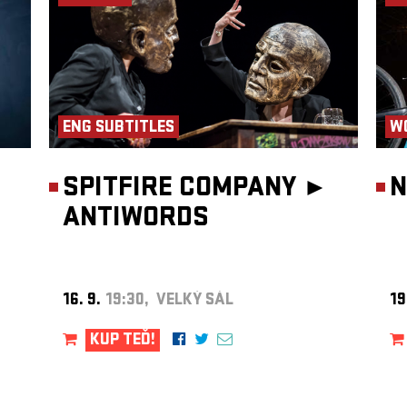
 ČR,
 –
ENG SUBTITLES
W
SPITFIRE COMPANY ►
N
ANTIWORDS
16. 9.
19:30, VELKÝ SÁL
19
KUP TEĎ!