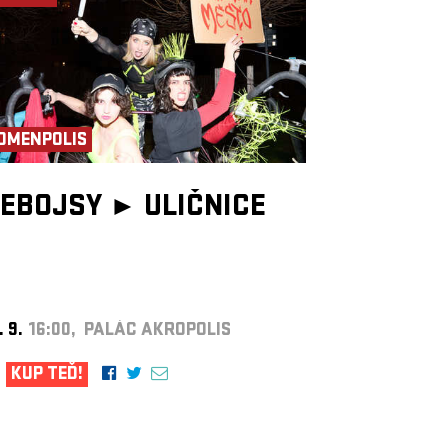
OMENPOLIS
EBOJSY ►
ULIČNICE
. 9.
16:00, PALÁC AKROPOLIS
KUP TEĎ!