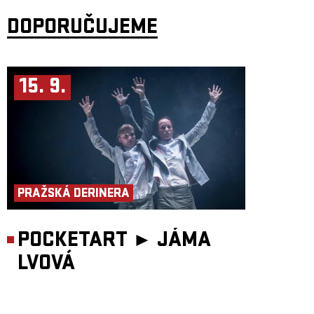
DOPORUČUJEME
15. 9.
PRAŽSKÁ DERINERA
POCKETART ►
JÁMA
LVOVÁ