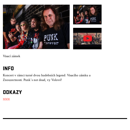
ARCHIV
NEWSLETT
Visací zámek
INFO
Koncert v rámci turné dvou hudebních legend: Visacího zámku a
Znouzectnosti. Punk´s not dead, vy Volové!
ODKAZY
www