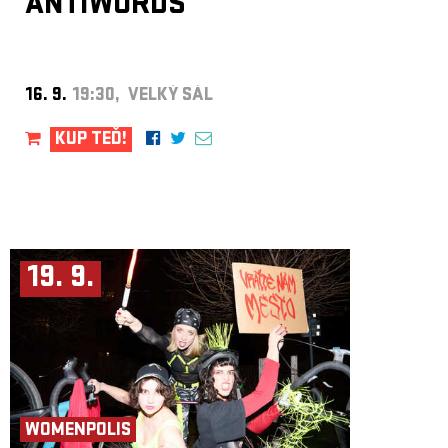
ANTIWORDS
16. 9.
19:30, VELKÝ SÁL
KUP TEĎ!
19. 9.
WOMENPOLIS