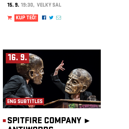
15. 9.
19:30, VELKÝ SÁL
KUP TEĎ!
16. 9.
ENG SUBTITLES
SPITFIRE COMPANY ►