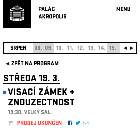
PALÁC
MENU
AKROPOLIS
PROGRA
VELKÝ S
MALÁ S
JAZZ BA
SRPEN
08.
09.
10.
11.
12.
13.
14.
15.
16.
17.
DOPORU
ZPĚT NA PROGRAM
HUDBA
DIVADLO
STŘEDA 19. 3.
OFF PR
VISACÍ ZÁMEK
+
DÁRKOVÉ 
ZNOUZECTNOST
O AKROPOL
PROJEKTY
19:30, VELKÝ SÁL
UNDERGRO
PRODEJ UKONČEN
KONTAKTY