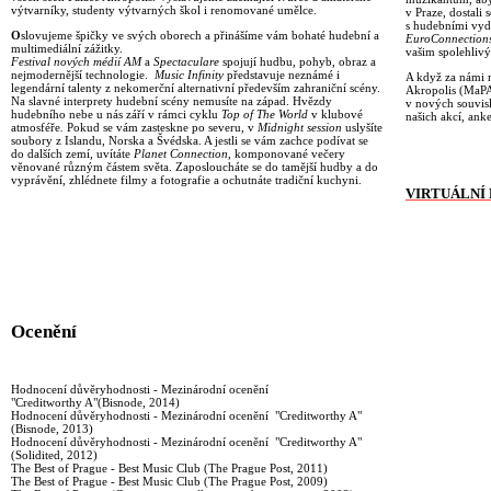
výtvarníky, studenty výtvarných škol i renomované umělce.
v Praze, dostali
s hudebními vyd
O
slovujeme špičky ve svých oborech a přinášíme vám bohaté hudební a
EuroConnection
multimediální zážitky.
vašim spolehliv
Festival nových médií AM
a
Spectaculare
spojují hudbu, pohyb, obraz a
nejmodernější technologie.
Music Infinity
představuje neznámé i
A když za námi
legendární talenty z nekomerční alternativní především zahraniční scény.
Akropolis (MaPA)
Na slavné interprety hudební scény nemusíte na západ. Hvězdy
v nových souvisl
hudebního nebe u nás září v rámci cyklu
Top of The World
v klubové
našich akcí, ank
atmosféře
.
Pokud se vám zasteskne po severu, v
Midnight session
uslyšíte
soubory z Islandu, Norska a Švédska. A jestli se vám zachce podívat se
do dalších zemí, uvítáte
Planet Connection
, komponované večery
věnované různým částem světa. Zaposloucháte se do tamější hudby a do
vyprávění, zhlédnete filmy a fotografie a ochutnáte tradiční kuchyni.
VIRTUÁLNÍ
Ocenění
Hodnocení důvěryhodnosti - Mezinárodní ocenění
"Creditworthy A"(Bisnode, 2014)
Hodnocení důvěryhodnosti - Mezinárodní ocenění "Creditworthy A"
(Bisnode, 2013)
Hodnocení důvěryhodnosti - Mezinárodní ocenění "Creditworthy A"
(Solidited, 2012)
The Best of Prague - Best Music Club (The Prague Post, 2011)
The Best of Prague - Best Music Club (The Prague Post, 2009)