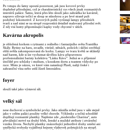
Po vstupu do šatny upoutá pozornost, jak jsou kovové prvky
doplněné přírodními, což je charakteristický rys všech jinak rozmanitých
interiérů paláce. Šatnu, která přes léto slouží jako zahrádka ke kavárně,
napravo oživuje točící se sloup se stínohrou a po levé straně pult
podobný lokomotivě. Z kovových pultů vyrůstají lampy přírodních
tvarů a nad nimi se na stropě rozprostírá detailně malovaný přírodní svět.
Z něj visí lustry připomínající kapky vody chycené v sítích.
Kavárna akropolis
je obložená korkem s rytinami z reálného i fantazijního světa Františka
Skály. Rytiny na baru, zrcadle, vitríně, stěnách, policích i skříni osvětlují
oblá světla zakomponovaná do korku. Lampy ve tvaru květů se sklánějí
nad barem, kde si lze vychutnat skvělou kávu připravenou
profesionálními baristy kolektivu “Lásku Kávo”. Jedná se o příjemné
útočiště pro schůzky i studium, s kouskem dortu a toastem vždycky po
ruce. Místo je oázou, ve které vám natankují Plzeň, nalijí české i
zahraniční vína nebo utiší žízeň limonádou.
foyer
slouží také jako výstavní síň.
velký sál
nese duchovní a symbolické prvky. Jako stínidla světel jsou v sále stejně
jako v celém paláci použity velké choroše. Výklenky a točitá schodiště
doplňují rozmanité plastiky. Najdeme zde „moderního Charóna“, auto
převážející mrtvé na druhý břeh, ženské a mužské atributy i ztvárnění
vzniku života. Nechybí plastiky znázorňující jednotlivé druhy umění ani
umělecká svoboda vyjádřená hejnem vlaštovek poletujících na stropě.