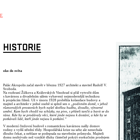
E
HISTORIE
oko do světa
Palác Akropolis začal stavět v březnu 1927 architekt a stavitel Rudolf V.
Svoboda.
Na rozhraní Žižkova a Královských Vinohrad si přál vytvořit dům
s kavárnou a divadelním sálem vybavený nejmodernější technikou
k projekcím filmů. Už v únoru 1928 proběhla kolaudace budovy a
majitel a architekt v jedné osobě si splnil sen o
„podivném domě, v jehož
různorodých prostorách bych našel skvělou hudbu, divadlo, výtvarné
umění. Kam bych chodil na schůzky, na pivo, s přáteli tančit a bavit se do
rána. Kde by se prodávaly věci, které jinde nejsou k dostání, a kde by se
potkávali lidé, kteří jinde nejsou k potkání.“
V moderní činžovní budově s romantickou kavárnou našly domov
rodiny z vyšší střední třídy. Hospodářská krize na sebe ale nenechala
dlouho čekat, a neblaze se podepsala na stavebním průmyslu. Majiteli
domu nezbývalo než vzniklé dluhy částečně pokrýt exekučním prodejem