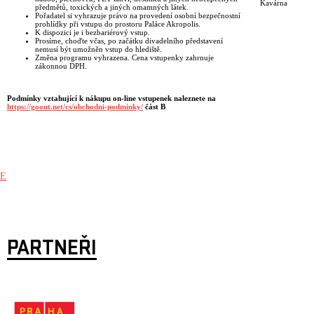
Kavárna
předmětů, toxických a jiných omamných látek.
Pořadatel si vyhrazuje právo na provedení osobní bezpečnostní
prohlídky při vstupu do prostoru Paláce Akropolis.
K dispozici je i bezbariérový vstup.
Prosíme, choďte včas, po začátku divadelního představení
nemusí být umožněn vstup do hlediště.
Změna programu vyhrazena. Cena vstupenky zahrnuje
zákonnou DPH.
Podmínky vztahující k nákupu on-line vstupenek naleznete na
https://goout.net/cs/obchodni-podminky/
část B
E
PARTNEŘI