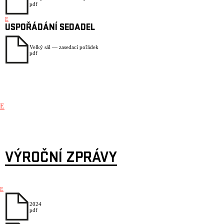
pdf
E
USPOŘÁDÁNÍ SEDADEL
Velký sál — zasedací pořádek
pdf
E
VÝROČNÍ ZPRÁVY
E
2024
pdf