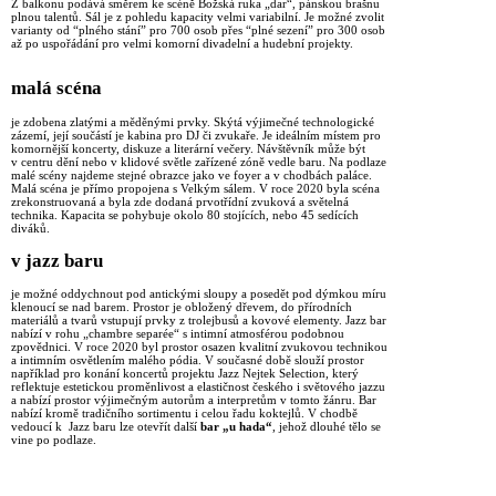
Z balkonu podává směrem ke scéně Božská ruka „dar“, pánskou brašnu
plnou talentů. Sál je z pohledu kapacity velmi variabilní. Je možné zvolit
varianty od “plného stání” pro 700 osob přes “plné sezení” pro 300 osob
až po uspořádání pro velmi komorní divadelní a hudební projekty.
malá scéna
je zdobena zlatými a měděnými prvky. Skýtá výjimečné technologické
zázemí, její součástí je kabina pro DJ či zvukaře. Je ideálním místem pro
komornější koncerty, diskuze a literární večery. Návštěvník může být
v centru dění nebo v klidové světle zařízené zóně vedle baru. Na podlaze
malé scény najdeme stejné obrazce jako ve foyer a v chodbách paláce.
Malá scéna je přímo propojena s Velkým sálem. V roce 2020 byla scéna
zrekonstruovaná a byla zde dodaná prvotřídní zvuková a světelná
technika. Kapacita se pohybuje okolo 80 stojících, nebo 45 sedících
diváků.
v jazz baru
je možné oddychnout pod antickými sloupy a posedět pod dýmkou míru
klenoucí se nad barem. Prostor je obložený dřevem, do přírodních
materiálů a tvarů vstupují prvky z trolejbusů a kovové elementy. Jazz bar
nabízí v rohu „chambre separée“ s intimní atmosférou podobnou
zpovědnici. V roce 2020 byl prostor osazen kvalitní zvukovou technikou
a intimním osvětlením malého pódia. V současné době slouží prostor
například pro konání koncertů projektu Jazz Nejtek Selection, který
reflektuje estetickou proměnlivost a elastičnost českého i světového jazzu
a nabízí prostor výjimečným autorům a interpretům v tomto žánru. Bar
nabízí kromě tradičního sortimentu i celou řadu koktejlů. V chodbě
vedoucí k Jazz baru lze otevřít další
bar „u hada“
, jehož dlouhé tělo se
vine po podlaze.