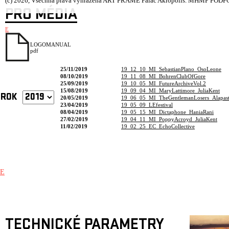
(c) 2026, Všechna práva vyhrazena ART FRAME Palác Akropolis.
MHMP PODPOŘ
PRO MÉDIA
E
LOGOMANUAL
pdf
25/11/2019
19_12_10_MI_SebastianPlano_OsoLeone
08/10/2019
19_11_08_MI_BohrenClubOfGore
25/09/2019
19_10_05_MI_FutureArchiveVol.2
15/08/2019
19_09_04_MI_MaryLattimore_JuliaKent
ROK
20/05/2019
19_06_05_MI_TheGentlemanLosers_Alapast
23/04/2019
19_05_09_LEfestival
08/04/2019
19_05_15_MI_Dictaphone_HaniaRani
27/02/2019
19_04_11_MI_PoppyAcroyd_JuliaKent
11/02/2019
19_02_25_EC_EchoCollective
E
TECHNICKÉ PARAMETRY