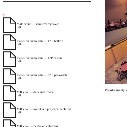
E
Malá scéna — zvukové vybavení
pdf
Plánek velkého sálu — 1NP balkón
pdf
Plánek velkého sálu — 1PP přízemí
pdf
Plánek velkého sálu — 2NP provaziště
pdf
PA sál-varianty 
Velký sál — další informace
pdf
Velký sál — světelná a projekční technika
pdf
Velký sál — zvukové vybavení