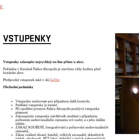
E
VSTUPENKY
Vstupenky zakoupíte nejrychleji on-line přímo u akce.
Pokladna v Kavárně Paláce Akropolis je otevřena vždy hodinu před
konáním akce.
Předprodej vstupenek také v síti
GoOut
Obchodní podmínky
Vstupenku uschovejte pro případnou další kontrolu.
Padělání vstupenky je trestné.
Při opuštění prostoru Paláce Akropolis pozbývá vstupenka
platnosti.
Zakoupením vstupenky návštěvník souhlasí s případným
pořízením audiovizuálního záznamu své osoby a s jeho dalším
užitím.
ZÁKAZ KOUŘENÍ, fotografování a pořizování audiovizuálních
záznamů,
Zákaz vnášení zbraní, batohů, velkých zavazadel, skleněných
nádob, plechovek, PET lahví, deštníků a jiných nebezpečných