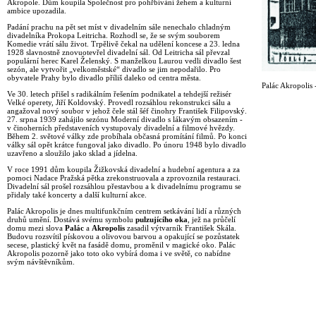
Akropole. Dům koupila Společnost pro pohřbívání žehem a kulturní
ambice upozadila.
Padání prachu na pět set míst v divadelním sále nenechalo chladným
divadelníka Prokopa Leitricha. Rozhodl se, že se svým souborem
Komedie vrátí sálu život. Trpělivě čekal na udělení koncese a 23. ledna
1928 slavnostně znovuotevřel divadelní sál. Od Leitricha sál převzal
populární herec Karel Želenský. S manželkou Laurou vedli divadlo šest
sezón, ale vytvořit „velkoměstské“ divadlo se jim nepodařilo. Pro
obyvatele Prahy bylo divadlo příliš daleko od centra města.
Palác Akropolis -
Ve 30. letech přišel s radikálním řešením podnikatel a tehdejší režisér
Velké operety, Jiří Koldovský. Provedl rozsáhlou rekonstrukci sálu a
angažoval nový soubor v jehož čele stál šéf činohry František Filipovský.
27. srpna 1939 zahájilo sezónu Moderní divadlo s lákavým obsazením -
v činoherních představeních vystupovaly divadelní a filmové hvězdy.
Během 2. světové války zde probíhala občasná promítání filmů. Po konci
války sál opět krátce fungoval jako divadlo. Po únoru 1948 bylo divadlo
uzavřeno a sloužilo jako sklad a jídelna.
V roce 1991 dům koupila Žižkovská divadelní a hudební agentura a za
pomoci Nadace Pražská pětka zrekonstruovala a zprovoznila restauraci.
Divadelní sál prošel rozsáhlou přestavbou a k divadelnímu programu se
přidaly také koncerty a další kulturní akce.
Palác Akropolis je dnes multifunkčním centrem setkávání lidí a různých
druhů umění. Dostává svému symbolu
pulzujícího oka
, jež na průčelí
domu mezi slova
Palác
a
Akropolis
zasadil výtvarník František Skála.
Budovu rozsvítil pískovou a olivovou barvou a opakující se pozůstatek
secese, plastický květ na fasádě domu, proměnil v magické oko. Palác
Akropolis pozorně jako toto oko vybírá doma i ve světě, co nabídne
svým návštěvníkům.