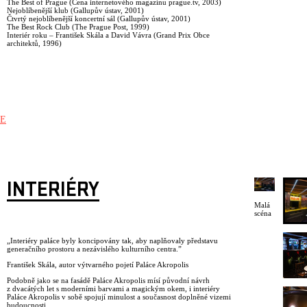
The Best of Prague (Cena internetového magazínu prague.tv, 2003)
Nejoblíbenější klub (Gallupův ústav, 2001)
Čtvrtý nejoblíbenější koncertní sál (Gallupův ústav, 2001)
The Best Rock Club (The Prague Post, 1999)
Interiér roku – František Skála a David Vávra (Grand Prix Obce
architektů, 1996)
E
INTERIÉRY
Malá
scéna
„Interiéry paláce byly koncipovány tak, aby naplňovaly představu
generačního prostoru a nezávislého kulturního centra.”
František Skála, autor výtvarného pojetí Paláce Akropolis
Podobně jako se na fasádě Paláce Akropolis mísí původní návrh
z dvacátých let s moderními barvami a magickým okem, i interiéry
Paláce Akropolis v sobě spojují minulost a současnost doplněné vizemi
budoucnosti.