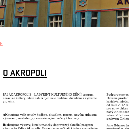
E
O AKROPOLI
PALÁC AKROPOLIS - LABYRINT KULTURNÍHO DĚNÍ! centrum
P
odporujeme exp
nezávislé kultury
,
které nabízí ojedinělé hudební, divadelní a výtvarné
Dáváme prostor s
projekty.
kritickým předs
od roku 2012 se
pro nový cirkus
nový cirkus s ta
AK
tivujeme vaše smysly hudbou, divadlem, tancem, novým cirkusem,
zahraničních sk
výstavami, workshopy, cestovatelskými večery i festivaly.
s názvem Cirkopo
R
ealizujeme výstavy, které tematicky doprovázejí aktuální program
Jsme
O
drazovým
všech scén Paláce Akropolis. Vystavujeme začínající tvůrce a amatérské
muzikantům, aby 