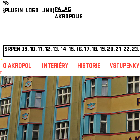
%
PALÁC
{PLUGIN_LOGO_LINK}
AKROPOLIS
SRPEN
09.
10.
11.
12.
13.
14.
15.
16.
17.
18.
19.
20.
21.
22.
23.
X
O AKROPOLI
INTERIÉRY
HISTORIE
VSTUPENKY
E