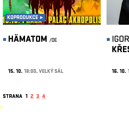
KOPRODUKCE ►
HÄMATOM
IGO
/DE
KŘE
15. 10.
18:00, VELKÝ SÁL
16. 10.
STRANA
1
2
3
4
X