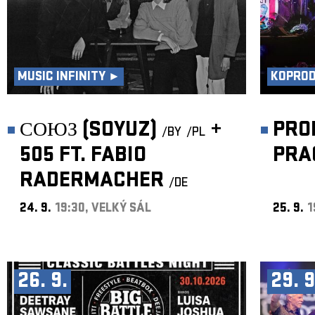
MUSIC INFINITY ►
KOPRO
СОЮЗ (SOYUZ)
+
PRO
/BY
/PL
505 FT. FABIO
PRA
RADERMACHER
/DE
24. 9.
19:30, VELKÝ SÁL
25. 9.
1
26. 9.
29. 9