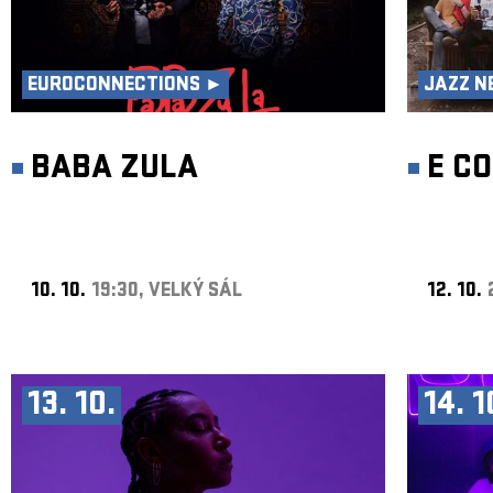
EUROCONNECTIONS ►
JAZZ N
BABA ZULA
E C
10. 10.
19:30, VELKÝ SÁL
12. 10.
13. 10.
14. 1