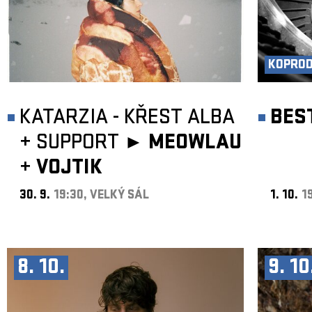
KOPRO
KATARZIA - KŘEST ALBA
BES
+
SUPPORT ►
MEOWLAU
+
VOJTIK
30. 9.
19:30, VELKÝ SÁL
1. 10.
1
8. 10.
9. 10