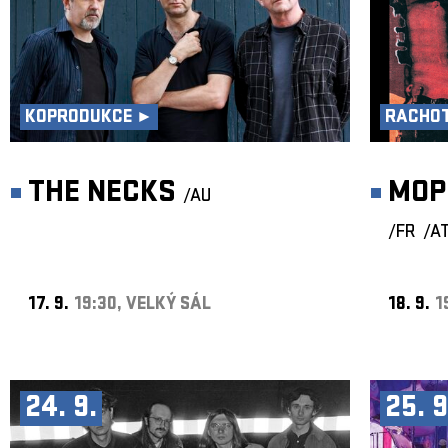
KOPRODUKCE ►
RACHOT
THE NECKS
MOP
/AU
/FR
/A
17. 9.
19:30, VELKÝ SÁL
18. 9.
1
24. 9.
25. 9