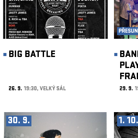
PŘESUN 
BIG BATTLE
BAN
PLA
FRA
26. 9.
19:30, VELKÝ SÁL
29. 9.
1
30. 9.
1. 10