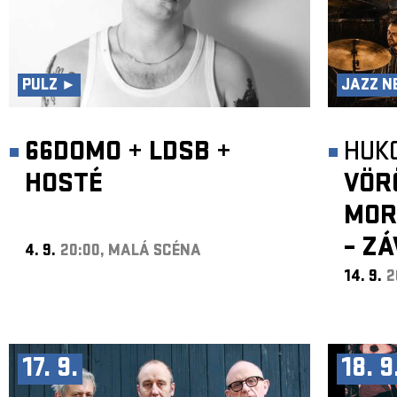
PULZ ►
JAZZ N
66DOMO
+
LDSB
+
HUK
HOSTÉ
VÖR
MOR
– Z
4. 9.
20:00, MALÁ SCÉNA
14. 9.
2
17. 9.
18. 9