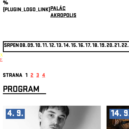
%
PALÁC
{PLUGIN_LOGO_LINK}
AKROPOLIS
SRPEN
08.
09.
10.
11.
12.
13.
14.
15.
16.
17.
18.
19.
20.
21.
22.
X
E
STRANA
1
2
3
4
PROGRAM
4. 9.
14. 9