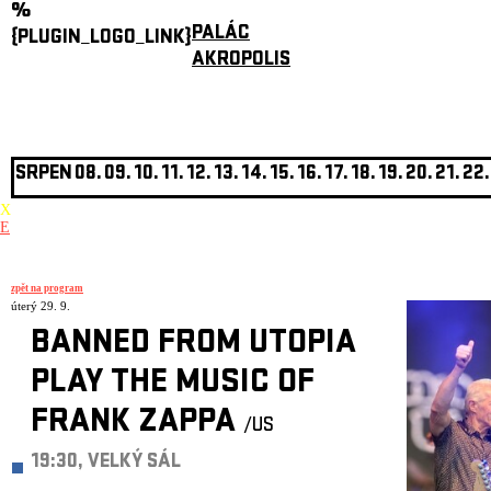
%
PALÁC
{PLUGIN_LOGO_LINK}
AKROPOLIS
SRPEN
08.
09.
10.
11.
12.
13.
14.
15.
16.
17.
18.
19.
20.
21.
22.
X
E
zpět na program
úterý 29. 9.
BANNED FROM UTOPIA
PLAY THE MUSIC OF
FRANK ZAPPA
/US
19:30, VELKÝ SÁL