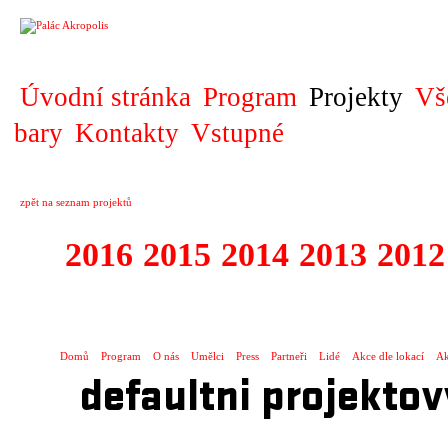
PROJEKT
Úvodní stránka
Program
Projekty
Vš
bary
Kontakty
Vstupné
zpět na seznam projektů
2016
2015
2014
2013
2012
1996 - 2015 JUN
Domů
Program
O nás
Umělci
Press
Partneři
Lidé
Akce dle lokací
Ak
defaultni projektov