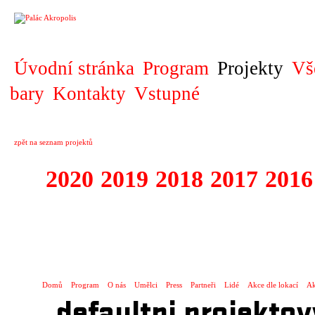
PROJEKT
Úvodní stránka
Program
Projekty
Vš
bary
Kontakty
Vstupné
zpět na seznam projektů
2020
2019
2018
2017
2016
1995 - 2020 JE
…
Domů
Program
O nás
Umělci
Press
Partneři
Lidé
Akce dle lokací
Ak