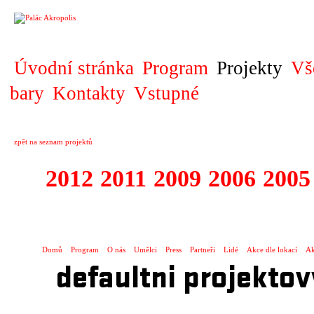
PROJEKT
Úvodní stránka
Program
Projekty
Vš
bary
Kontakty
Vstupné
zpět na seznam projektů
2012
2011
2009
2006
2005
2001 - 2009 HI
Domů
Program
O nás
Umělci
Press
Partneři
Lidé
Akce dle lokací
Ak
defaultni projektov