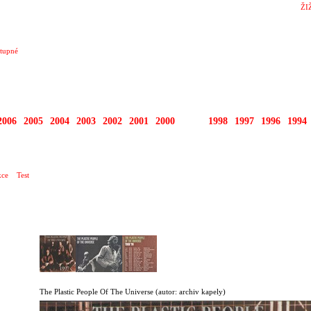
ŽI
tupné
2006
2005
2004
2003
2002
2001
2000
1999
1998
1997
1996
1994
KLUB
ce
Test
The Plastic People Of The Universe
(autor: archiv kapely)