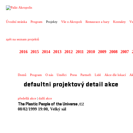
PROJEKT
Úvodní stránka
Program
Projekty
Vše o Akropoli
Restaurace a bary
Kontakty
Vs
zpět na seznam projektů
2016
2015
2014
2013
2012
2011
2010
2009
2008
2007
1996 - 2015 JUNIOR 
Domů
Program
O nás
Umělci
Press
Partneři
Lidé
Akce dle lokací
Ak
defaultni projektový detail akce
předešlá akce
|
další akce
The Plastic People of the Universe
/CZ
08/02/1999 19:00, Velký sál