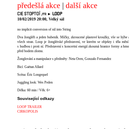
předešlá akce
|
další akce
CIE STOPTOÏ
►
LOOP
/FR
10/02/2019 20:00, Velký sál
no implicit conversion of nil into String
Dva žongléři a jeden bubeník. Míčky, zkroucené plastové kroužky, vše se hýbe a
všech stran. Loop je žonglérské představení, ve kterém se objekty i těla mění
s hudbou i proti ní. Představení s koncertní energií zkoumá hranice formy a hmo
před bodem zlomu.
Žonglování a manipulace s předměty: Neta Oren, Gonzalo Fernandez
Bicí: Gaëtan Allard
Scéna: Éric Longequel
Juggling look: Wes Peden
Délka: 60 min / Věk: 6+
Související odkazy
LOOP TRAILER
CIRKOPOLIS