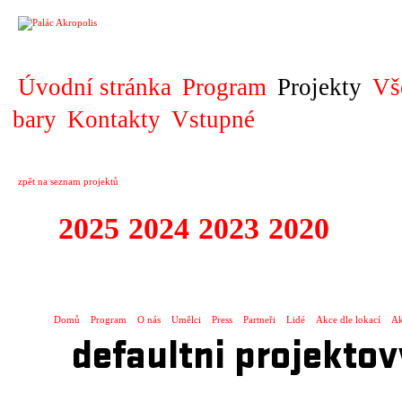
PROJEKT
Úvodní stránka
Program
Projekty
Vš
bary
Kontakty
Vstupné
zpět na seznam projektů
2025
2024
2023
2020
2019
DIVADELNÍ PŘE
Domů
Program
O nás
Umělci
Press
Partneři
Lidé
Akce dle lokací
Ak
defaultni projektov