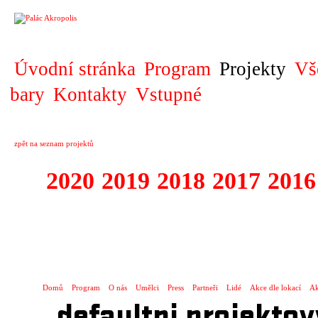
PROJEKT
Úvodní stránka
Program
Projekty
Vš
bary
Kontakty
Vstupné
zpět na seznam projektů
2020
2019
2018
2017
2016
1995 - 2020 JE
…
Domů
Program
O nás
Umělci
Press
Partneři
Lidé
Akce dle lokací
Ak