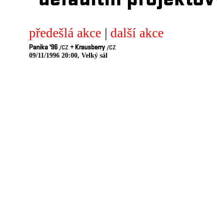
defaultni projektov
předešlá akce
|
další akce
Panika '96
+
Krausberry
/CZ
/CZ
09/11/1996 20:00, Velký sál