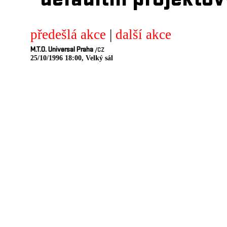
defaultni projektov
předešlá akce
|
další akce
M.T.O. Universal Praha
/CZ
25/10/1996 18:00, Velký sál