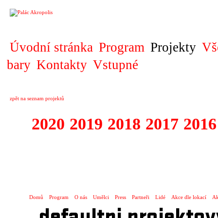
PROJEKT
Úvodní stránka
Program
Projekty
Vš
bary
Kontakty
Vstupné
zpět na seznam projektů
2020
2019
2018
2017
2016
1995 - 2020 JE
…
Domů
Program
O nás
Umělci
Press
Partneři
Lidé
Akce dle lokací
Ak