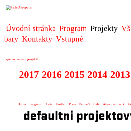
PROJEKT
Úvodní stránka
Program
Projekty
Vš
bary
Kontakty
Vstupné
zpět na seznam projektů
2017
2016
2015
2014
2013
2008 - 2017 PL
Domů
Program
O nás
Umělci
Press
Partneři
Lidé
Akce dle lokací
Ak
defaultni projektov