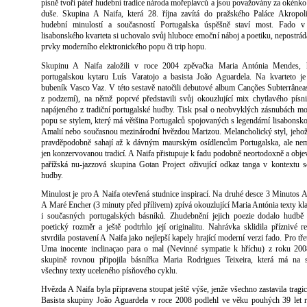
písně tvoří páteř hudební tradice národa mořeplavců a jsou považovány za okénko
duše. Skupina A Naifa, která 28. října zavítá do pražského Paláce Akropol
hudební minulostí a současností Portugalska úspěšně staví most. Fado v
lisabonského kvarteta si uchovalo svůj hluboce emoční náboj a poetiku, nepostrádá
prvky moderního elektronického popu či trip hopu.
Skupinu A Naifa založili v roce 2004 zpěvačka Maria Antónia Mendes, 
portugalskou kytaru Luís Varatojo a basista João Aguardela. Na kvarteto je
bubeník Vasco Vaz. V této sestavě natočili debutové album Canções Subterrânea
z podzemí), na němž poprvé představili svůj okouzlující mix chytlavého písni
napájeného z tradiční portugalské hudby. Tisk psal o neobvyklých zásnubách m
popu se stylem, který má většina Portugalců spojovaných s legendární lisabonsk
Amalií nebo současnou mezinárodní hvězdou Marizou. Melancholický styl, jeho
pravděpodobně sahají až k dávným maurským osídlencům Portugalska, ale nem
jen konzervovanou tradicí. A Naifa přistupuje k fadu podobně neortodoxně a obje
pařížská nu-jazzová skupina Gotan Project oživující odkaz tanga v kontextu 
hudby.
Minulost je pro A Naifa otevřená studnice inspirací. Na druhé desce 3 Minutos 
A Maré Encher (3 minuty před přílivem) zpívá okouzlující Maria Antónia texty kl
i současných portugalských básníků. Zhudebnění jejich poezie dodalo hudbě 
poetický rozměr a ještě podtrhlo její originalitu. Nahrávka sklidila příznivé r
stvrdila postavení A Naifa jako nejlepší kapely hrající moderní verzi fado. Pro tře
Uma inocente inclinaçao para o mal (Nevinné sympatie k hříchu) z roku 200
skupině rovnou připojila básnířka Maria Rodrigues Teixeira, která má na 
všechny texty uceleného písňového cyklu.
Hvězda A Naifa byla připravena stoupat ještě výše, jenže všechno zastavila tragic
Basista skupiny João Aguardela v roce 2008 podlehl ve věku pouhých 39 let 