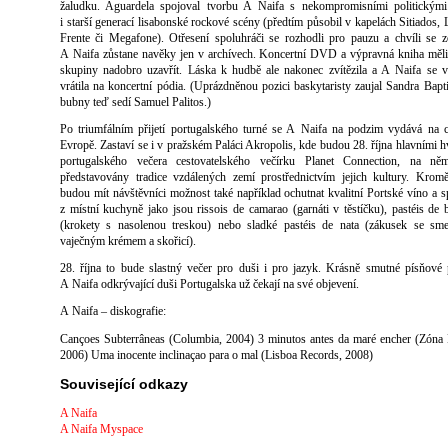
žaludku. Aguardela spojoval tvorbu A Naifa s nekompromisními politickými
i starší generací lisabonské rockové scény (předtím působil v kapelách Sitiados, 
Frente či Megafone). Otřesení spoluhráči se rozhodli pro pauzu a chvíli se z
A Naifa zůstane navěky jen v archívech. Koncertní DVD a výpravná kniha měli
skupiny nadobro uzavřít. Láska k hudbě ale nakonec zvítězila a A Naifa se 
vrátila na koncertní pódia. (Uprázdněnou pozici baskytaristy zaujal Sandra Bapti
bubny teď sedí Samuel Palitos.)
Po triumfálním přijetí portugalského turné se A Naifa na podzim vydává na 
Evropě. Zastaví se i v pražském Paláci Akropolis, kde budou 28. října hlavními 
portugalského večera cestovatelského večírku Planet Connection, na ně
představovány tradice vzdálených zemí prostřednictvím jejich kultury. Kro
budou mít návštěvníci možnost také například ochutnat kvalitní Portské víno a sp
z místní kuchyně jako jsou rissois de camarao (garnáti v těstíčku), pastéis de 
(krokety s nasolenou treskou) nebo sladké pastéis de nata (zákusek se sme
vaječným krémem a skořicí).
28. října to bude slastný večer pro duši i pro jazyk. Krásně smutné písňové
A Naifa odkrývající duši Portugalska už čekají na své objevení.
A Naifa – diskografie:
Cançoes Subterrâneas (Columbia, 2004) 3 minutos antes da maré encher (Zóna
2006) Uma inocente inclinaçao para o mal (Lisboa Records, 2008)
Související odkazy
A Naifa
A Naifa Myspace