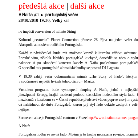
předešlá akce
|
další akce
A Naifa
►
portugalský večer
/PT
28/10/2010 19:30, Velký sál
no implicit conversion of nil into String
Kulturní „cestovka“ Planet Connection přenese 28. října na jeden večer do
Akropolis atmosféru tradičního Portugalska.
Každý z návštěvníků bude mít možnost kromě kulturního zážitku ochutnat k
Portské víno, několik lahůdek portugalské kuchyně, dozvědět se něco o styl
nakonec si po skončení koncertu kapely A Naifa poslechnout portugalské
O speciální mix portugalské a brazilské hudby se postará DJ Lagosta.
V 19:30 zahájí večer dokumentární snímek „The Story of Fado“, kterým 
v současnosti největší hvězda tohoto žánru – Mariza.
Vrcholem programu bude vystoupení skupiny A Naifa, jedné z nejlepšíc
jihozápadní Evropy, hrající moderní podobu klasického hudebního stylu fado. 
muzikantů z Lisabonu se v České republice představí vůbec poprvé a svým vys
dá nahlédnout do duše Portugalců, kterou prý styl fado dokáže zachytit z celé
nejlépe.
Partnerem akce je Portugalské centrum v Praze
http://www.institutocamoes-praga.
A Naifa
Portugalská hudba se rovná fado. Možná je to trochu nadsazená rovnice, nicméně 