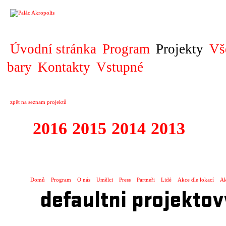
PROJEKT
Úvodní stránka
Program
Projekty
Vš
bary
Kontakty
Vstupné
zpět na seznam projektů
2016
2015
2014
2013
2012
1996 - 2015 JUN
Domů
Program
O nás
Umělci
Press
Partneři
Lidé
Akce dle lokací
Ak
defaultni projektov