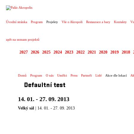
PROJEKT
Úvodní stránka
Program
Projekty
Vše o Akropoli
Restaurace a bary
Kontakty
Vs
zpět na seznam projektů
2027
2026
2025
2024
2023
2022
2021
2020
2019
2018
MUSIC INFINITY
Domů
Program
O nás
Umělci
Press
Partneři
Lidé
Akce dle lokací
Ak
Defaultní test
14. 01. - 27. 09. 2013
Velký sál
| 14. 01. - 27. 09. 2013