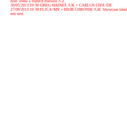
host: Irena a Vojtěch Havlovi /CZ
30/05/2013 19:30
GREG HAINES /UK + CARLOS CIPA /DE
27/09/2013 19:30
FLICA /MY + HIOR CHRONIK /GR: Showcase labe
mü-nest