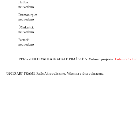
Hudba:
neuvedeno
Dramaturgie:
neuvedeno
Účinkující:
neuvedeno
Partneři:
neuvedeno
1992 - 2000 DIVADLA+NADACE PRAŽSKÉ 5. Vedoucí projektu:
Lubomír Schmi
©2013 ART FRAME Palác Akropolis s.r.o. Všechna práva vyhrazena.