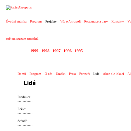
PROJEKT
Úvodní stránka
Program
Projekty
Vše o Akropoli
Restaurace a bary
Kontakty
Vs
zpět na seznam projektů
2000
1999
1998
1997
1996
1995
1992 - 2000 DIVADL
Domů
Program
O nás
Umělci
Press
Partneři
Lidé
Akce dle lokací
Ak
Lidé
Produkce:
neuvedeno
Režie:
neuvedeno
Scénář:
neuvedeno