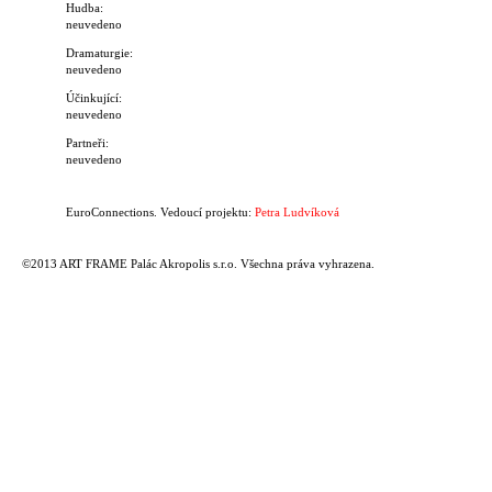
Hudba:
neuvedeno
Dramaturgie:
neuvedeno
Účinkující:
neuvedeno
Partneři:
neuvedeno
EuroConnections. Vedoucí projektu:
Petra Ludvíková
©2013 ART FRAME Palác Akropolis s.r.o. Všechna práva vyhrazena.