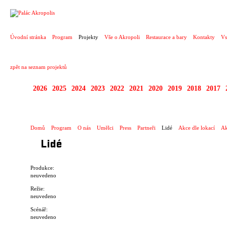
PROJEKT
Úvodní stránka
Program
Projekty
Vše o Akropoli
Restaurace a bary
Kontakty
Vs
zpět na seznam projektů
2026
2025
2024
2023
2022
2021
2020
2019
2018
2017
EUROCONNECTIONS
Domů
Program
O nás
Umělci
Press
Partneři
Lidé
Akce dle lokací
Ak
Lidé
Produkce:
neuvedeno
Režie:
neuvedeno
Scénář:
neuvedeno