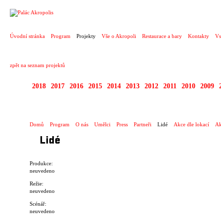
PROJEKT
Úvodní stránka
Program
Projekty
Vše o Akropoli
Restaurace a bary
Kontakty
Vs
zpět na seznam projektů
2018
2017
2016
2015
2014
2013
2012
2011
2010
2009
1999 - 2018 AM: FES
Domů
Program
O nás
Umělci
Press
Partneři
Lidé
Akce dle lokací
Ak
Lidé
Produkce:
neuvedeno
Režie:
neuvedeno
Scénář:
neuvedeno