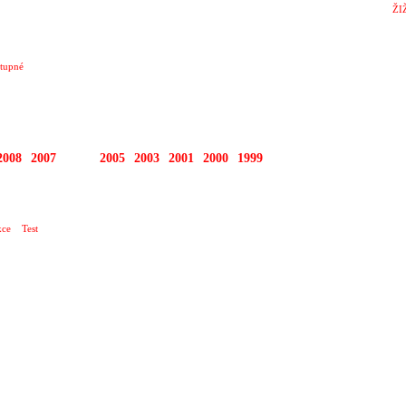
ŽI
tupné
2008
2007
2006
2005
2003
2001
2000
1999
TIVAL NOVÝCH MÉDIÍ
ce
Test