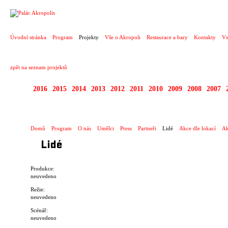
PROJEKT
Úvodní stránka
Program
Projekty
Vše o Akropoli
Restaurace a bary
Kontakty
Vs
zpět na seznam projektů
2016
2015
2014
2013
2012
2011
2010
2009
2008
2007
1996 - 2015 JUNIOR 
Domů
Program
O nás
Umělci
Press
Partneři
Lidé
Akce dle lokací
Ak
Lidé
Produkce:
neuvedeno
Režie:
neuvedeno
Scénář:
neuvedeno