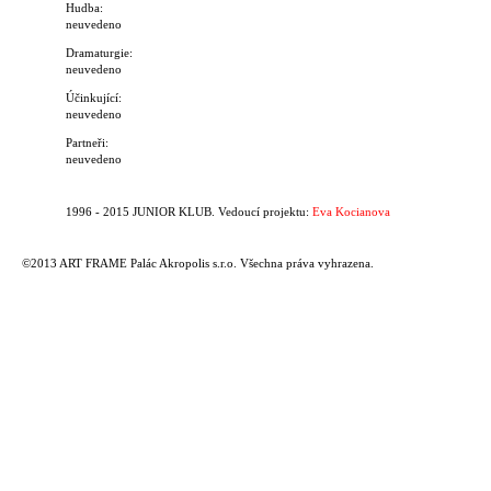
Hudba:
neuvedeno
Dramaturgie:
neuvedeno
Účinkující:
neuvedeno
Partneři:
neuvedeno
1996 - 2015 JUNIOR KLUB. Vedoucí projektu:
Eva Kocianova
©2013 ART FRAME Palác Akropolis s.r.o. Všechna práva vyhrazena.