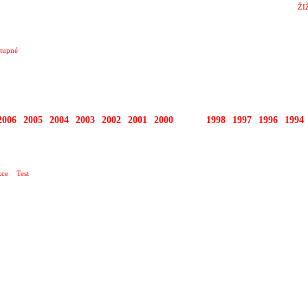
ŽI
tupné
2006
2005
2004
2003
2002
2001
2000
1999
1998
1997
1996
1994
KLUB
ce
Test