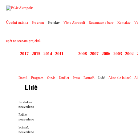
PROJEKT
Úvodní stránka
Program
Projekty
Vše o Akropoli
Restaurace a bary
Kontakty
Vs
zpět na seznam projektů
2017
2015
2014
2011
2010
2008
2007
2006
2003
2002
1995 - 2017 BIO AKR
Domů
Program
O nás
Umělci
Press
Partneři
Lidé
Akce dle lokací
Ak
Lidé
Produkce:
neuvedeno
Režie:
neuvedeno
Scénář:
neuvedeno