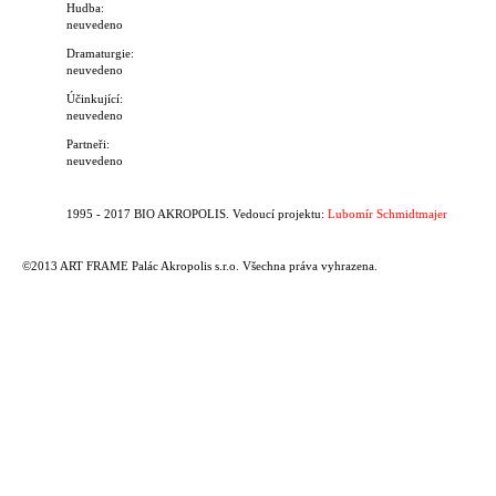
Hudba:
neuvedeno
Dramaturgie:
neuvedeno
Účinkující:
neuvedeno
Partneři:
neuvedeno
1995 - 2017 BIO AKROPOLIS. Vedoucí projektu:
Lubomír Schmidtmajer
©2013 ART FRAME Palác Akropolis s.r.o. Všechna práva vyhrazena.