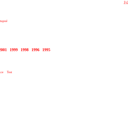
ŽI
tupné
2001
1999
1998
1996
1995
OPOLIS
ce
Test