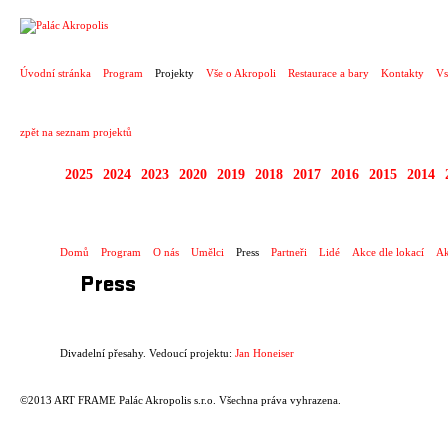
PROJEKT
Úvodní stránka
Program
Projekty
Vše o Akropoli
Restaurace a bary
Kontakty
Vs
zpět na seznam projektů
2025
2024
2023
2020
2019
2018
2017
2016
2015
2014
DIVADELNÍ PŘESAHY
Domů
Program
O nás
Umělci
Press
Partneři
Lidé
Akce dle lokací
Ak
Press
Divadelní přesahy. Vedoucí projektu:
Jan Honeiser
©2013 ART FRAME Palác Akropolis s.r.o. Všechna práva vyhrazena.