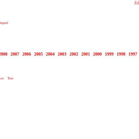
ŽI
tupné
2008
2007
2006
2005
2004
2003
2002
2001
2000
1999
1998
1997
AL INTEGRACE SLUNCE
ce
Test