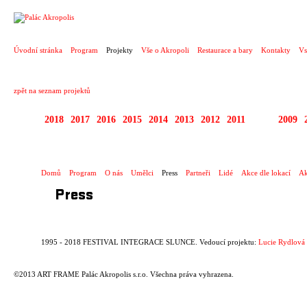
PROJEKT
Úvodní stránka
Program
Projekty
Vše o Akropoli
Restaurace a bary
Kontakty
Vs
zpět na seznam projektů
2018
2017
2016
2015
2014
2013
2012
2011
2010
2009
1995 - 2018 FESTIV
Domů
Program
O nás
Umělci
Press
Partneři
Lidé
Akce dle lokací
Ak
Press
1995 - 2018 FESTIVAL INTEGRACE SLUNCE. Vedoucí projektu:
Lucie Rydlová
©2013 ART FRAME Palác Akropolis s.r.o. Všechna práva vyhrazena.