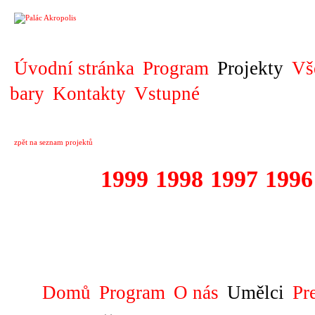
PROJEKT
Úvodní stránka
Program
Projekty
Vš
bary
Kontakty
Vstupné
zpět na seznam projektů
2000
1999
1998
1997
1996
1992 - 2000 DI
PRAŽSKÉ 5
Domů
Program
O nás
Umělci
Pr