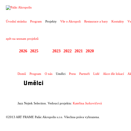
PROJEKT
Úvodní stránka
Program
Projekty
Vše o Akropoli
Restaurace a bary
Kontakty
Vs
zpět na seznam projektů
2026
2025
2024
2023
2022
2021
2020
JAZZ NEJTEK SELEC
Domů
Program
O nás
Umělci
Press
Partneři
Lidé
Akce dle lokací
Ak
Umělci
Jazz Nejtek Selection. Vedoucí projektu:
Kateřina Jurkovičová
©2013 ART FRAME Palác Akropolis s.r.o. Všechna práva vyhrazena.