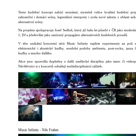
Tento hudební koncept nabízí neznámé, nicméně velice kvalitní hudební pro
zahraniční i domácí scény, legendární interprety i zcela nové talenty z oblasti ne
alternativní scény.
Na projektu spolupracuje Josef Sedloň, který již řadu let působí v ČR jako moderát
1, DJ a především jako zanícený propagátor alternativních hudebních proudů.
V této unikátní koncertní sérii Music Infinity najdete experimenty na poli 
elektronické i akustické hudby, soudobé podoby ambientu, post-rocku, jazzu 
hudby a mnoho dalšího.
Akce jsou zpravidla doplněny o další umělecké disciplíny jako tanec či videop
Návštěvníci si z koncertů odnášejí multidisciplinární zážitek.
Music Infinity - Nils Frahm