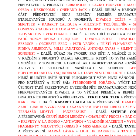
ČLENĚNÍ, JAKO V PŘEDCHOZÍM ODSTAVCI, TAK PRVNÍ SKUPINU REPREZ
PŘEDSTAVENÍ A PROJEKTY:
CIRKOPOLIS
+
ČEZKO FOREVER
+
MAF
OPERA
+
NEKROPOLIS
+
ONEHAND JACK
+ DALŠÍ. DRUHÁ A NEJPOČE
ČÁST PŘEDSTAVENÍ JSOU REPRÍZY PREMIÉR DRAMATUR
ETABLOVANÝCH SOUBORŮ A PROJEKTŮ:
DIVADLO COŽE?
+
SERETLEK
+
KABARET CALIGULA
+
MILOSTNÝ TROJÚHELNÍK
+
S
COMPANY
+
TAKING OFF COMPANY
+
TANTEHORSE
+
TEATR NOVOGO F
TROS SKETOS
+
VERTEDANCE
+ DALŠÍ. A HOSTUJÍCÍ DIVADLA A PROJ
PÁDŮ HONZY DĚDKA
+
CIRQUEON
+
DIVADLO BUFET
+
DIVADLO
BEZRUČE
+
ORCHESTR BERG
+
PETR VANĚK
+
PŘÍŠTÍ VLNA/NEXT 
RIDINA AHMEDOVÁ, MILLI JANATKOVÁ, ANTONIA NYASS
+
SILENT 
SONGFEST
+ DALŠÍ. DŮRAZ NA TVORBU PRO DĚTI A MLÁDEŽ JE 
V KAŽDÉM Z PROJEKTŮ PALÁCE AKROPOLIS, KTERÝ TO SVÝM ZAM
UMOŽŇUJE. V TOM DUCHU A OBDOBÍ TAK I PROJEKT STAGIONA ROZŠÍŘ
AKTIVITY O SPOLUPRÁCE NAPŘÍKLAD SE SOUBORY:
GEI
HOFCOMOEDIANTEN
+
SQUADRA SUA
+
TANEČNÍ STUDIO LIGHT
+ DALŠÍ
NIMIŽ JE URČITĚ JEŠTĚ NUTNÉ PŘIPOMENOUT VŽDY PRVNÍ VÁNOČNÍ
PRO NATĚŠENÝ A PLNÝ SÁL:
ŠTĚDRODENNÍ POHÁDKA
. VÝČET L
ÚPLNOST TAKÉ PREZENTOVAT UVEDENÍM PĚTI DRAMATURGICKY NEJČ
FREKVENTOVANÝCH DIVADEL A TO VÝČTEM PREMIÉR A REPRÍZ 
DIVADELNÍCH PROJEKTŮ A PŘEDSTAVENÍ.
FEKETE SERETLEK
A PŘEDST
KAR
+
RAT
+ DALŠÍ.
KABARET CALIGULA
A PŘEDSTAVENÍ:
HAMLET
ZABÍT
+
JAN HUS/VZKŘÍŠENÍ
+
ZKÁZA VESMÍRNÉ LODI LIBIDO
+
ZLÝ V
TRENAŽÉR LIDSTVÍ
+
PANZERFAUST
+ DALŠÍ.
SPITFIRE CO
A PŘEDSTAVENÍ:
ČERNÝ SMÍCH MEDÚZY
+
CHAPLINŮV PROCES
+
BAD 
+
KREVETY A‘ LA INDIGO
+
ANTIWORDS
+
VLADIMÍR MACBETIN
+
VYPR
FRAGMENTY MILOSTNÝCH OBRAZŮ
+
MISS AMERIKA
+ DALŠÍ.
TANTE
A PŘEDSTAVENÍ:
MARNÁ LÁSKA
+
LIGHT IN DARKNESS
+
TANTEH