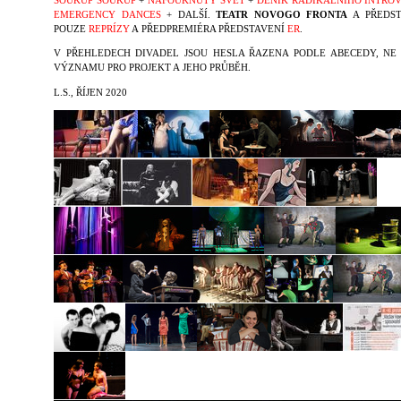
SOUKUP
SOUKUP
+
NAFOUKNUTÝ SVĚT
+
DENÍK RADIKÁLNÍHO INTRO
EMERGENCY DANCES
+ DALŠÍ.
TEATR NOVOGO FRONTA
A PŘEDST
POUZE
REPRÍZY
A PŘEDPREMIÉRA PŘEDSTAVENÍ
ER
.
V PŘEHLEDECH DIVADEL JSOU HESLA ŘAZENA PODLE ABECEDY, NE
VÝZNAMU PRO PROJEKT A JEHO PR
ŮBĚH.
L.S., ŘÍJEN 2020