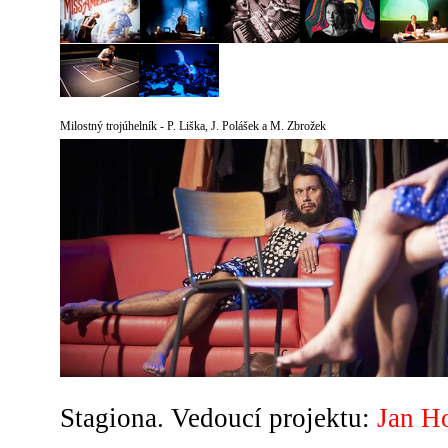
Milostný trojúhelník - P. Liška, J. Polášek a M. Zbrožek
Stagiona. Vedoucí projektu:
Jan H