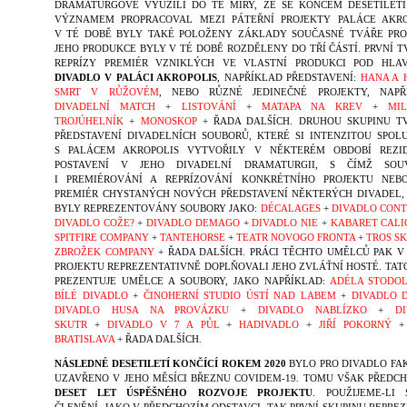
DRAMATURGOVÉ VYUŽILI DO TÉ MÍRY, ŽE SE KONCEM DESETILET
VÝZNAMEM PROPRACOVAL MEZI PÁTEŘNÍ PROJEKTY PALÁCE AKRO
V TÉ DOBĚ BYLY TAKÉ POLOŽENY ZÁKLADY SOUČASNÉ TVÁŘE PRO
JEHO PRODUKCE BYLY V TÉ DOBĚ ROZDĚLENY DO TŘÍ ČÁSTÍ. PRVNÍ T
REPRÍZY PREMIÉR VZNIKLÝCH VE VLASTNÍ PRODUKCI POD HLA
DIVADLO V PALÁCI AKROPOLIS
, NAPŘÍKLAD PŘEDSTAVENÍ:
HANA A 
SMRT V RŮŽOVÉM
, NEBO RŮZNÉ JEDINEČNÉ PROJEKTY, NAPŘ
DIVADELNÍ MATCH
+
LISTOVÁNÍ
+
MATAPA NA KREV
+
MI
TROJÚHELNÍK
+
MONOSKOP
+ ŘADA DALŠÍCH. DRUHOU SKUPINU T
PŘEDSTAVENÍ DIVADELNÍCH SOUBORŮ, KTERÉ SI INTENZITOU SPOL
S PALÁCEM AKROPOLIS VYTVOŘILY V NĚKTERÉM OBDOBÍ REZI
POSTAVENÍ V JEHO DIVADELNÍ DRAMATURGII, S ČÍMŽ SOUV
I PREMIÉROVÁNÍ A REPRÍZOVÁNÍ KONKRÉTNÍHO PROJEKTU NEB
PREMIÉR CHYSTANÝCH NOVÝCH PŘEDSTAVENÍ NĚKTERÝCH DIVADEL,
BYLY REPREZENTOVÁNY SOUBORY JAKO:
DÉCALAGES
+
DIVADLO CON
DIVADLO COŽE?
+
DIVADLO DEMAGO
+
DIVADLO NIE
+
KABARET CALI
SPITFIRE COMPANY
+
TANTEHORSE
+
TEATR NOVOGO FRONTA
+
TROS S
ZBROŽEK COMPANY
+ ŘADA DALŠÍCH. PRÁCI TĚCHTO UMĚLCŮ PAK V
PROJEKTU REPREZENTATIVNĚ DOPLŇOVALI JEHO ZVLÁŤNÍ HOSTÉ. TATO
PREZENTUJE UMĚLCE A SOUBORY, JAKO NAPŘÍKLAD:
ADÉLA STODO
BÍLÉ DIVADLO
+
ČINOHERNÍ STUDIO ÚSTÍ NAD LABEM
+
DIVADLO 
DIVADLO HUSA NA PROVÁZKU
+
DIVADLO NABLÍZKO
+
D
SKUTR
+
DIVADLO V 7 A PŮL
+
HADIVADLO
+
JIŘÍ POKORNÝ
BRATISLAVA
+ ŘADA DALŠÍCH.
NÁSLEDNÉ DESETILETÍ KONČÍCÍ ROKEM 2020
BYLO PRO DIVADLO FA
UZAVŘENO V JEHO MĚSÍCI BŘEZNU COVIDEM-19. TOMU VŠAK PŘEDC
DESET LET ÚSPĚŠNÉHO ROZVOJE PROJEKTU
. POUŽIJEME-LI 