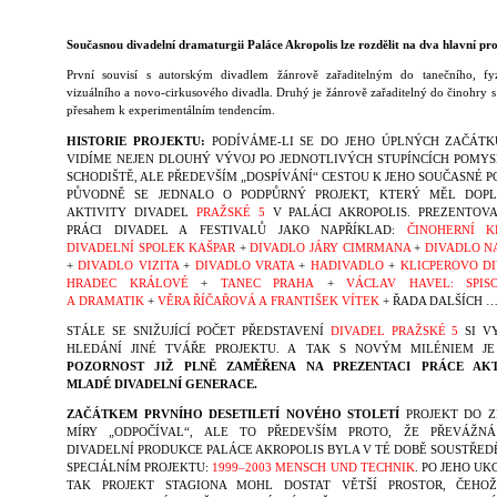
Současnou divadelní dramaturgii Paláce Akropolis lze rozdělit na dva hlavní pr
První souvisí s autorským divadlem žánrově zařaditelným do tanečního, fyz
vizuálního a novo-cirkusového divadla. Druhý je žánrově zařaditelný do činohry 
přesahem k experimentálním tendencím.
HISTORIE
PROJEKTU
:
PODÍVÁME-LI SE DO JEHO ÚPLNÝCH ZAČÁTK
VIDÍME NEJEN DLOUHÝ VÝVOJ PO JEDNOTLIVÝCH STUPÍNCÍCH POMY
SCHODIŠTĚ, ALE PŘEDEVŠÍM „DOSPÍVÁNÍ“ CESTOU K JEHO SOUČASNÉ P
PŮVODNĚ SE JEDNALO O PODPŮRNÝ PROJEKT, KTERÝ MĚL DOP
AKTIVITY DIVADEL
PRAŽSKÉ 5
V PALÁCI AKROPOLIS. PREZENTOV
PRÁCI DIVADEL A FESTIVAL
Ů
JAKO NAPŘÍKLAD:
ČINOHERNÍ K
DIVADELNÍ SPOLEK KAŠPAR
+
DIVADLO JÁRY CIMRMANA
+
DIVADLO N
+
DIVADLO VIZITA
+
DIVADLO VRATA
+
HADIVADLO
+
KLICPEROVO D
HRADEC KRÁLOVÉ
+
TANEC PRAHA
+
VÁCLAV HAVEL: SPIS
A DRAMATIK
+
VĚRA ŘÍČAŘOVÁ A FRANTIŠEK VÍTEK
+ ŘADA DALŠÍCH 
STÁLE SE SNIŽUJÍCÍ POČET PŘEDSTAVENÍ
DIVADEL PRAŽSKÉ 5
SI V
HLEDÁNÍ JINÉ TVÁŘE PROJEKTU. A TAK S NOVÝM MILÉNIEM J
POZORNOST JIŽ PLNĚ ZAMĚŘENA NA PREZENTACI PRÁCE AKT
MLADÉ
DIVADELNÍ
GENERACE.
ZAČÁTKEM PRVNÍHO DESETILETÍ
NOVÉHO STOLETÍ
PROJEKT DO 
MÍRY „ODPOČÍVAL“, ALE TO PŘEDEVŠÍM PROTO, ŽE PŘEVÁŽN
DIVADELNÍ PRODUKCE PALÁCE AKROPOLIS BYLA V TÉ DOBĚ SOUSTŘED
SPECIÁLNÍM PROJEKTU:
1999–2003 MENSCH UND TECHNIK
. PO JEHO UK
TAK PROJEKT STAGIONA MOHL DOSTAT VĚTŠÍ PROSTOR, ČEHO