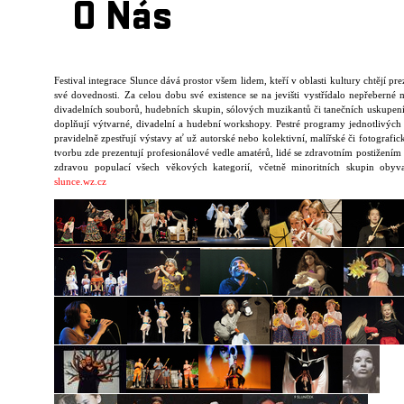
O Nás
Festival integrace Slunce dává prostor všem lidem, kteří v oblasti kultury chtějí pr
své dovednosti. Za celou dobu své existence se na jevišti vystřídalo nepřeberné 
divadelních souborů, hudebních skupin, sólových muzikantů či tanečních uskupení
doplňují výtvarné, divadelní a hudební workshopy. Pestré programy jednotlivých
pravidelně zpestřují výstavy ať už autorské nebo kolektivní, malířské či fotografic
tvorbu zde prezentují profesionálové vedle amatérů, lidé se zdravotním postižením 
zdravou populací všech věkových kategorií, včetně minoritních skupin obyv
slunce.wz.cz