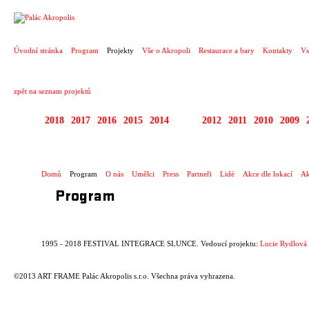
PROJEKT
Úvodní stránka
Program
Projekty
Vše o Akropoli
Restaurace a bary
Kontakty
Vs
zpět na seznam projektů
2018
2017
2016
2015
2014
2013
2012
2011
2010
2009
1995 - 2018 FESTIV
Domů
Program
O nás
Umělci
Press
Partneři
Lidé
Akce dle lokací
Ak
Program
1995 - 2018 FESTIVAL INTEGRACE SLUNCE. Vedoucí projektu:
Lucie Rydlová
©2013 ART FRAME Palác Akropolis s.r.o. Všechna práva vyhrazena.