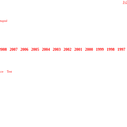
ŽI
tupné
2008
2007
2006
2005
2004
2003
2002
2001
2000
1999
1998
1997
AL INTEGRACE SLUNCE
ce
Test