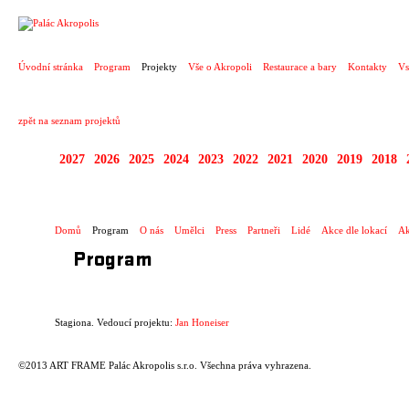
PROJEKT
Úvodní stránka
Program
Projekty
Vše o Akropoli
Restaurace a bary
Kontakty
Vs
zpět na seznam projektů
2027
2026
2025
2024
2023
2022
2021
2020
2019
2018
STAGIONA
Domů
Program
O nás
Umělci
Press
Partneři
Lidé
Akce dle lokací
Ak
Program
Stagiona. Vedoucí projektu:
Jan Honeiser
©2013 ART FRAME Palác Akropolis s.r.o. Všechna práva vyhrazena.