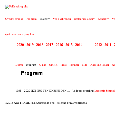
PROJEKT
Úvodní stránka
Program
Projekty
Vše o Akropoli
Restaurace a bary
Kontakty
Vs
zpět na seznam projektů
2020
2019
2018
2017
2016
2015
2014
2013
2012
2011
1995 - 2020 JEN PR
Domů
Program
O nás
Umělci
Press
Partneři
Lidé
Akce dle lokací
Ak
Program
1995 - 2020 JEN PRO TEN DNEŠNÍ DEN … . Vedoucí projektu:
Lubomír Schmid
©2013 ART FRAME Palác Akropolis s.r.o. Všechna práva vyhrazena.