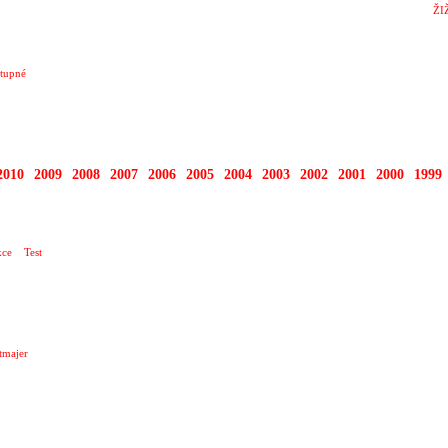
ŽI
tupné
2010
2009
2008
2007
2006
2005
2004
2003
2002
2001
2000
1999
O TEN DNEŠNÍ DEN …
ce
Test
tmajer