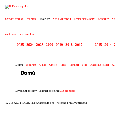
PROJEKT
Úvodní stránka
Program
Projekty
Vše o Akropoli
Restaurace a bary
Kontakty
Vs
zpět na seznam projektů
2025
2024
2023
2020
2019
2018
2017
2016
2015
2014
DIVADELNÍ PŘESAHY
Domů
Program
O nás
Umělci
Press
Partneři
Lidé
Akce dle lokací
Ak
Domů
Divadelní přesahy. Vedoucí projektu:
Jan Honeiser
©2013 ART FRAME Palác Akropolis s.r.o. Všechna práva vyhrazena.