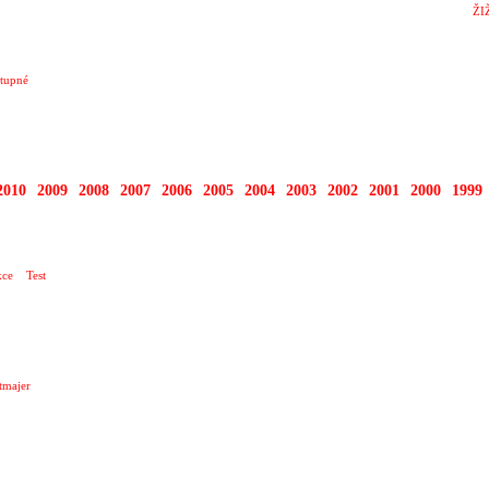
ŽI
tupné
2010
2009
2008
2007
2006
2005
2004
2003
2002
2001
2000
1999
O TEN DNEŠNÍ DEN …
ce
Test
tmajer