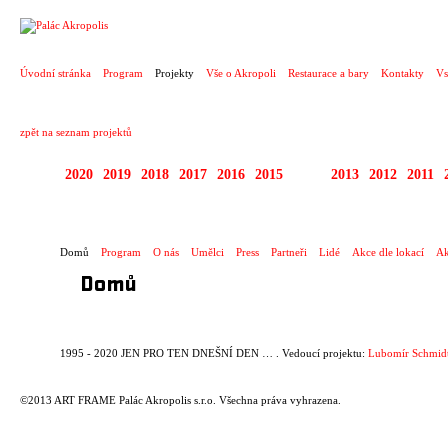
PROJEKT
Úvodní stránka
Program
Projekty
Vše o Akropoli
Restaurace a bary
Kontakty
Vs
zpět na seznam projektů
2020
2019
2018
2017
2016
2015
2014
2013
2012
2011
1995 - 2020 JEN PR
Domů
Program
O nás
Umělci
Press
Partneři
Lidé
Akce dle lokací
Ak
Domů
1995 - 2020 JEN PRO TEN DNEŠNÍ DEN … . Vedoucí projektu:
Lubomír Schmid
©2013 ART FRAME Palác Akropolis s.r.o. Všechna práva vyhrazena.