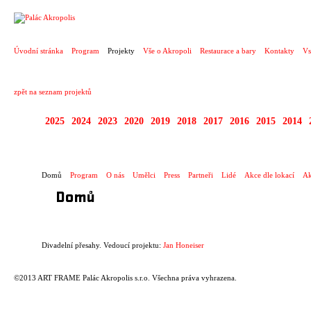
PROJEKT
Úvodní stránka
Program
Projekty
Vše o Akropoli
Restaurace a bary
Kontakty
Vs
zpět na seznam projektů
2025
2024
2023
2020
2019
2018
2017
2016
2015
2014
DIVADELNÍ PŘESAHY
Domů
Program
O nás
Umělci
Press
Partneři
Lidé
Akce dle lokací
Ak
Domů
Divadelní přesahy. Vedoucí projektu:
Jan Honeiser
©2013 ART FRAME Palác Akropolis s.r.o. Všechna práva vyhrazena.