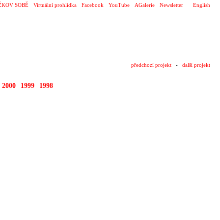
ŽKOV SOBĚ
Virtuální prohlídka
Facebook
YouTube
AGalerie
Newsletter
English
předchozí projekt
-
další projekt
2000
1999
1998
1996