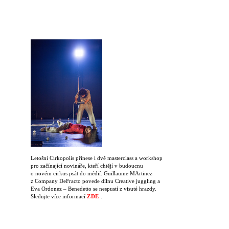
Letošní Cirkopolis přinese i dvě masterclass a workshop
pro začínající novináře, kteří chtějí v budoucnu
o novém cirkus psát do médií. Guillaume MArtinez
z Company DeFracto povede dílnu Creative juggling a
Eva Ordonez – Benedetto se nespustí z visuté hrazdy.
Sledujte více informací
ZDE
.