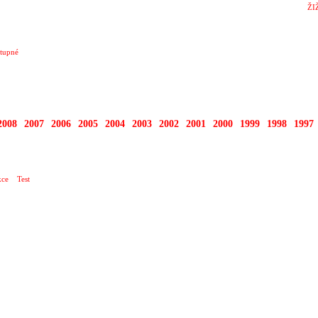
ŽI
tupné
2008
2007
2006
2005
2004
2003
2002
2001
2000
1999
1998
1997
AL INTEGRACE SLUNCE
ce
Test