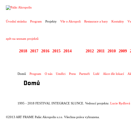
PROJEKT
Úvodní stránka
Program
Projekty
Vše o Akropoli
Restaurace a bary
Kontakty
Vs
zpět na seznam projektů
2018
2017
2016
2015
2014
2013
2012
2011
2010
2009
1995 - 2018 FESTIV
Domů
Program
O nás
Umělci
Press
Partneři
Lidé
Akce dle lokací
Ak
Domů
1995 - 2018 FESTIVAL INTEGRACE SLUNCE. Vedoucí projektu:
Lucie Rydlová
©2013 ART FRAME Palác Akropolis s.r.o. Všechna práva vyhrazena.