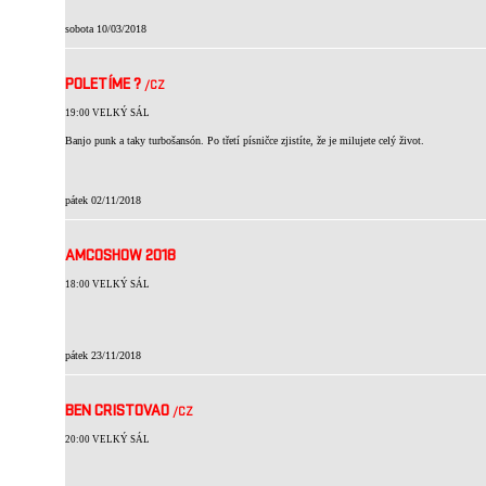
sobota 10/03/2018
POLETÍME ?
/CZ
19:00 VELKÝ SÁL
Banjo punk a taky turbošansón. Po třetí písničce zjistíte, že je milujete celý život.
pátek 02/11/2018
AMCOSHOW 2018
18:00 VELKÝ SÁL
pátek 23/11/2018
BEN CRISTOVAO
/CZ
20:00 VELKÝ SÁL