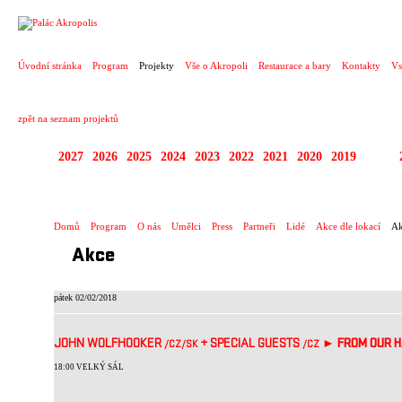
PROJEKT
Úvodní stránka
Program
Projekty
Vše o Akropoli
Restaurace a bary
Kontakty
Vs
zpět na seznam projektů
2027
2026
2025
2024
2023
2022
2021
2020
2019
2018
KOPRODUKCE
Domů
Program
O nás
Umělci
Press
Partneři
Lidé
Akce dle lokací
Ak
Akce
pátek 02/02/2018
JOHN WOLFHOOKER
+
SPECIAL GUESTS
►
FROM OUR 
/CZ
/SK
/CZ
18:00 VELKÝ SÁL