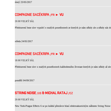
úterý 23/05/2017
COMPAGNIE SACÉKRIPA
►
VU
/FR
20:00 VELKÝ SÁL
Představení beze slov vypráví o malých posedlostech ze kterých je nám někdy zle a někdy nás do
středa 24/05/2017
COMPAGNIE SACÉKRIPA
►
VU
/FR
18:00 VELKÝ SÁL
Představení beze slov o malých posedlostech každodenního životaze kterých je nám někdy až zle 
pondělí 04/09/2017
STRING NOISE
& MICHAL RATAJ
/US
/CZ
20:00 VELKÝ SÁL
New York-Prague Effects 6 se po krátké přestávce hlasí elektroakustickým nářezem String Noise