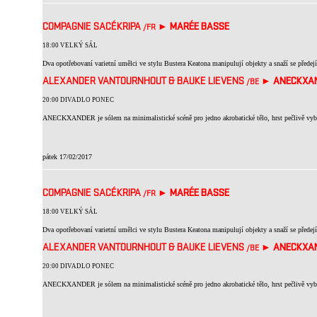
COMPAGNIE SACÉKRIPA
►
MARÉE BASSE
/FR
18:00 VELKÝ SÁL
Dva opotřebovaní varietní umělci ve stylu Bustera Keatona manipulují objekty a snaží se předejí
ALEXANDER VANTOURNHOUT & BAUKE LIEVENS
►
ANECKXA
/BE
20:00 DIVADLO PONEC
ANECKXANDER je sólem na minimalistické scéně pro jedno akrobatické tělo, hrst pečlivě vybra
pátek 17/02/2017
COMPAGNIE SACÉKRIPA
►
MARÉE BASSE
/FR
18:00 VELKÝ SÁL
Dva opotřebovaní varietní umělci ve stylu Bustera Keatona manipulují objekty a snaží se předejí
ALEXANDER VANTOURNHOUT & BAUKE LIEVENS
►
ANECKXA
/BE
20:00 DIVADLO PONEC
ANECKXANDER je sólem na minimalistické scéně pro jedno akrobatické tělo, hrst pečlivě vybra