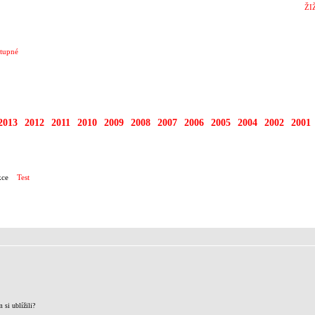
ŽI
tupné
2013
2012
2011
2010
2009
2008
2007
2006
2005
2004
2002
2001
ce
Test
 si ublížili?