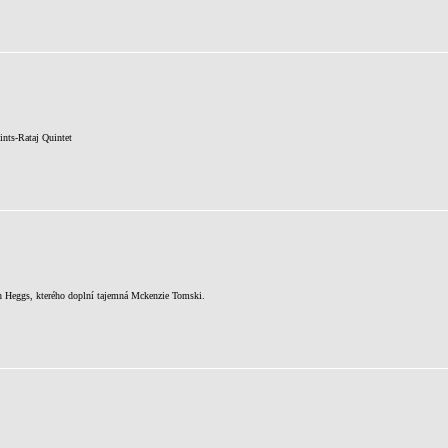
ints-Rataj Quintet
in Heggs, kterého doplní tajemná Mckenzie Tomski.