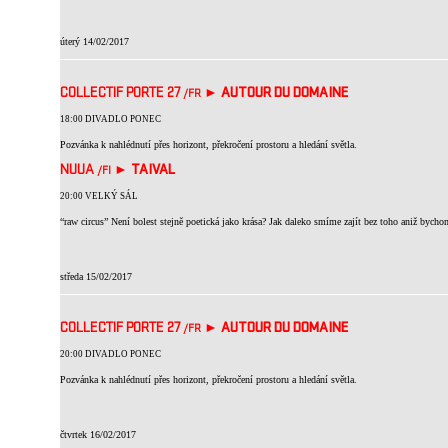
úterý 14/02/2017
COLLECTIF PORTE 27
►
AUTOUR DU DOMAINE
/FR
18:00 DIVADLO PONEC
Pozvánka k nahlédnutí přes horizont, překročení prostoru a hledání světla.
NUUA
►
TAIVAL
/FI
20:00 VELKÝ SÁL
“raw circus” Není bolest stejně poetická jako krása? Jak daleko smíme zajít bez toho aniž bychom
středa 15/02/2017
COLLECTIF PORTE 27
►
AUTOUR DU DOMAINE
/FR
20:00 DIVADLO PONEC
Pozvánka k nahlédnutí přes horizont, překročení prostoru a hledání světla.
čtvrtek 16/02/2017