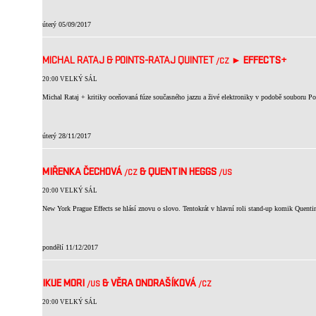
úterý 05/09/2017
MICHAL RATAJ & POINTS-RATAJ QUINTET
►
EFFECTS
+
/CZ
20:00 VELKÝ SÁL
Michal Rataj + kritiky oceňovaná fúze současného jazzu a živé elektroniky v podobě souboru Po
úterý 28/11/2017
MIŘENKA ČECHOVÁ
& QUENTIN HEGGS
/CZ
/US
20:00 VELKÝ SÁL
New York Prague Effects se hlásí znovu o slovo. Tentokrát v hlavní roli stand-up komik Quent
pondělí 11/12/2017
IKUE MORI
& VĚRA ONDRAŠÍKOVÁ
/US
/CZ
20:00 VELKÝ SÁL