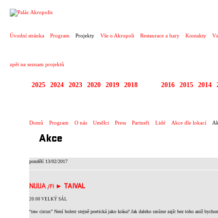
PROJEKT
Úvodní stránka
Program
Projekty
Vše o Akropoli
Restaurace a bary
Kontakty
Vs
zpět na seznam projektů
2025
2024
2023
2020
2019
2018
2017
2016
2015
2014
DIVADELNÍ PŘESAHY
Domů
Program
O nás
Umělci
Press
Partneři
Lidé
Akce dle lokací
Ak
Akce
pondělí 13/02/2017
NUUA
►
TAIVAL
/FI
20:00 VELKÝ SÁL
“raw circus” Není bolest stejně poetická jako krása? Jak daleko smíme zajít bez toho aniž bychom