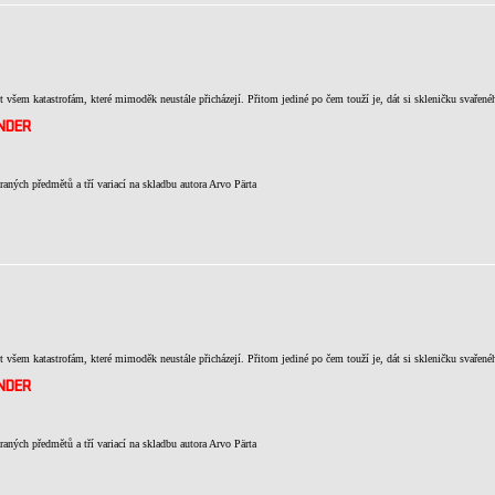
t všem katastrofám, které mimoděk neustále přicházejí. Přitom jediné po čem touží je, dát si skleničku svařenéh
NDER
ných předmětů a tří variací na skladbu autora Arvo Pärta
t všem katastrofám, které mimoděk neustále přicházejí. Přitom jediné po čem touží je, dát si skleničku svařenéh
NDER
ných předmětů a tří variací na skladbu autora Arvo Pärta