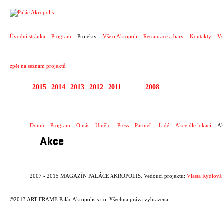
PROJEKT
Úvodní stránka
Program
Projekty
Vše o Akropoli
Restaurace a bary
Kontakty
Vs
zpět na seznam projektů
2015
2014
2013
2012
2011
2010
2008
2007 - 2015 MAGAZÍ
Domů
Program
O nás
Umělci
Press
Partneři
Lidé
Akce dle lokací
Ak
Akce
2007 - 2015 MAGAZÍN PALÁCE AKROPOLIS. Vedoucí projektu:
Vlasta Rydlová
©2013 ART FRAME Palác Akropolis s.r.o. Všechna práva vyhrazena.