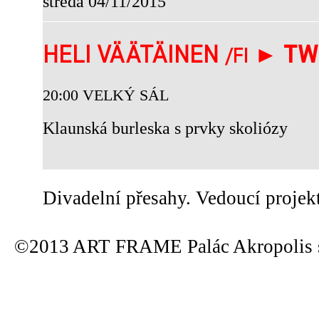
středa 04/11/2015
HELI VÄÄTÄINEN
►
TWI
/FI
20:00 VELKÝ SÁL
Klaunská burleska s prvky skoliózy
Divadelní přesahy. Vedoucí projek
©2013 ART FRAME Palác Akropolis s.