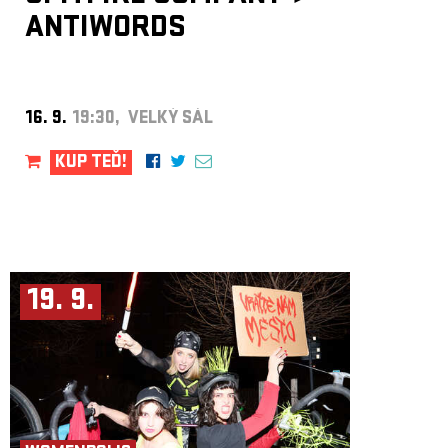
ANTIWORDS
16. 9.
19:30, VELKÝ SÁL
KUP TEĎ!
19. 9.