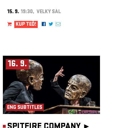
PR: Adéla Brabcová
Produkce: Tantehorse, Jakub Urban, Jan Honeiser
15. 9.
19:30, VELKÝ SÁL
Koprodukce: Palác Akropolis
KUP TEĎ!
16. 9.
ENG SUBTITLES
SPITFIRE COMPANY ►