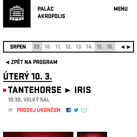
PALÁC
MENU
AKROPOLIS
PROGRA
VELKÝ S
MALÁ S
JAZZ BA
SRPEN
09.
10.
11.
12.
13.
14.
15.
16.
17.
18.
DOPORU
ZPĚT NA PROGRAM
HUDBA
DIVADLO
ÚTERÝ 10. 3.
OFF PR
TANTEHORSE ►
IRIS
DÁRKOVÉ 
19:30, VELKÝ SÁL
O AKROPOL
PROJEKTY
PRODEJ UKONČEN
UNDERGRO
KONTAKTY