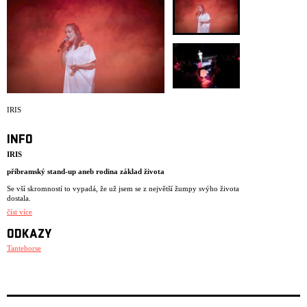
ARCHIV
NEWSLETT
IRIS
INFO
IRIS
příbramský stand-up aneb rodina základ života
Se vší skromností to vypadá, že už jsem se z největší žumpy svýho života
dostala.
číst více
V deseti letech jsme neznala slova jako mikrovlnka a kávovar. Na
sedmdesáti pěti metrech čtverečních nás bydlelo někdy až třináct.
ODKAZY
Vztahy? Jaký máte na mysli?
Tantehorse
Mám na sebe nárok být zdravá. Snažím se uvěřit tomu, že za něco stojím
a že má smysl každej den vstát. Potřebuji váš souhlas. Člověk se chce
zabít a má doma tak akorát ibuprofen. Dostanu se někdy z toho bahna?
Klobouk dolů před vaší výdrží…Já bych se sebou nevydržela. Pomoc je
tak trochu moc. Stačilo! Mám vás ráda jako flašku. Tady je srandy jako
na hřbitově. Já ty emoce na jevišti umím, mám nastřádáno. Chcete