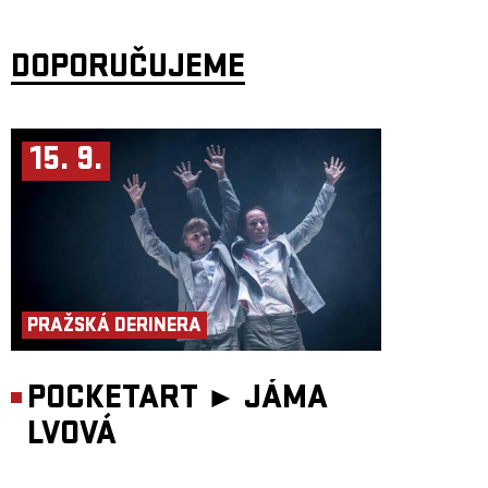
radši slyšet nějaký vtip? Dnes už jsem mým největším nepřítelem jen já
sama.
„Série Invisible o neviditelných ženách vznikla v roce 2021 z osobní
DOPORUČUJEME
touhy zviditelnit autobiografické příběhy žen, výjimečných umělkyň,
které z různých důvodů zmizely z centra pozornosti a nebo se do něj
nikdy nedostaly. Ať již díky politickým událostem, věku,
nedobrovolnému konci kariéry či dědičné zátěži tvořily a tvoří tyto
umělkyně tak trochu navzdory. První díl patří Haně Frejkové, jejíž otec
byl popraven ve Slánského procesech a Frejková, dnes
15. 9.
osmasedmdesátiletá odehrává a odzpívává svůj vlastní příběh. Druhý díl
je o primabaleríně Barboře Vašků Kaufmannové a jejím né zcela
dobrovolném konci kariéry a prázdnotě po ní. A třetí díl je věnován
herečce Iris Kristekové, která navzdory transgeneračním traumatům a
extrémní sociální situaci dokázala jít za svým snem a předávat sílu dál.
Cílem projektu je destigmatizace a empatický přístup k těm, kteří zažili
něco podobného, naznačení východisek a drobných osobních vítězství.
Po zkušenosti s Baletkami a předešlými díly Invisible, věřím v to, že
umění má moc léčit. Divák si v něm bezpečně odžívá své vlastní
neregulované psychické obsahy, ať již vědomě či nevědomě,“ říká
Miřenka Čechová
PRAŽSKÁ DERINERA
Všechny díly Invisible se stále hrají v Paláci Akropolis v produkci
souboru Tantehorse, jenž se dlouhodobě zabývá palčivými tématy,
netradičními divadelními formami a multižánrovými projekty a nabízí
příležitosti novým tvůrcům.
POCKETART ►
JÁMA
Scénář: Iris Kristeková, Miřenka Čechová
Koncept a režie: Miřenka Čechová
LVOVÁ
Hraje: Iris Kristeková
Hudba: Martin Tvrdý
Kostýmy: Petra Vlachynská
Světelný design: Filip Horn