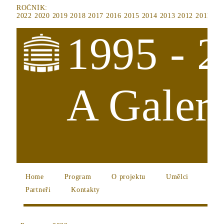
ROČNÍK:
2022
2020
2019
2018
2017
2016
2015
2014
2013
2012
2011
20
1995 - 
A Galeri
Home
Program
O projektu
Umělci
Partneři
Kontakty