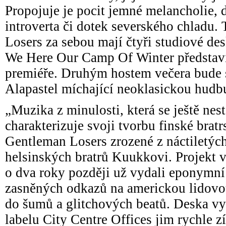
Propojuje je pocit jemné melancholie, 
introverta či dotek severského chladu
Losers za sebou mají čtyři studiové de
We Here Our Camp Of Winter představí
premiéře. Druhým hostem večera bude 
Alapastel míchající neoklasickou hudb
„Muzika z minulosti, která se ještě nest
charakterizuje svoji tvorbu finské brat
Gentleman Losers zrozené z náctiletýc
helsinských bratrů Kuukkovi. Projekt v
o dva roky později už vydali eponymní
zasněných odkazů na americkou lidov
do šumů a glitchových beatů. Deska v
labelu City Centre Offices jim rychle z