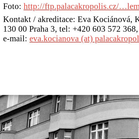
Foto:
http://ftp.palacakropolis.cz/…le
Kontakt / akreditace: Eva Kociánová, 
130 00 Praha 3, tel: +420 603 572 368,
e-mail:
eva.kocianova (at) palacakropol