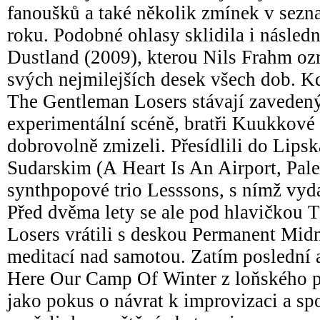
fanoušků a také několik zmínek v sezn
roku. Podobné ohlasy sklidila i násled
Dustland (2009), kterou Nils Frahm ozn
svých nejmilejších desek všech dob. Kd
The Gentleman Losers stávají zavede
experimentální scéně, bratři Kuukkové 
dobrovolně zmizeli. Přesídlili do Lipsk
Sudarskim (A Heart Is An Airport, Pales
synthpopové trio Lesssons, s nímž vyd
Před dvěma lety se ale pod hlavičkou
Losers vrátili s deskou Permanent Midn
meditací nad samotou. Zatím posledn
Here Our Camp Of Winter z loňského p
jako pokus o návrat k improvizaci a spo