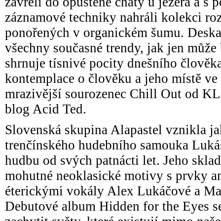
zavřeli do opuštěné chaty u jezera a s
záznamové techniky nahráli kolekci ro
ponořených v organickém šumu. Deska
všechny současné trendy, jak jen může 
shrnuje tísnivé pocity dnešního člověk
kontemplace o člověku a jeho místě ve
mrazivější sourozenec Chill Out od KL
blog Acid Ted.
Slovenská skupina Alapastel vznikla ja
trenčínského hudebního samouka Lukáš
hudbu od svých patnácti let. Jeho skl
mohutné neoklasické motivy s prvky a
éterickými vokály Alex Lukáčové a Ma
Debutové album Hidden for the Eyes s