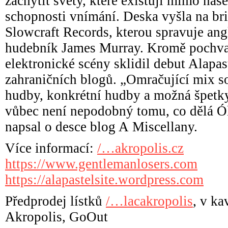
zachytit světy, které existují mimo na
schopnosti vnímání. Deska vyšla na bri
Slowcraft Records, kterou spravuje an
hudebník James Murray. Kromě pochva
elektronické scény sklidil debut Alapas
zahraničních blogů. „Omračující mix s
hudby, konkrétní hudby a možná špetky
vůbec není nepodobný tomu, co dělá Ól
napsal o desce blog A Miscellany.
Více informací:
/…akropolis.cz
https://www.gentlemanlosers.com
https://alapastelsite.wordpress.com
Předprodej lístků
/…lacakropolis
, v ka
Akropolis, GoOut